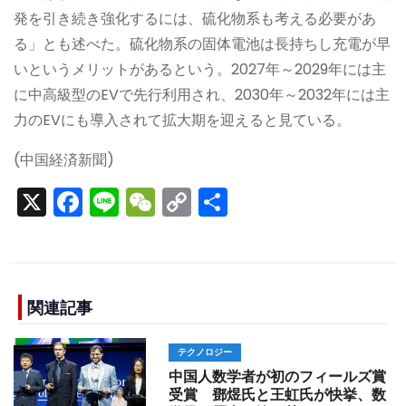
発を引き続き強化するには、硫化物系も考える必要があ
る」とも述べた。硫化物系の固体電池は長持ちし充電が早
いというメリットがあるという。2027年～2029年には主
に中高級型のEVで先行利用され、2030年～2032年には主
力のEVにも導入されて拡大期を迎えると見ている。
(中国経済新聞)
X
F
Li
W
C
S
a
n
e
o
h
c
e
C
p
ar
e
h
y
e
b
a
Li
関連記事
o
t
n
テクノロジー
o
k
中国人数学者が初のフィールズ賞
k
受賞 鄧煜氏と王虹氏が快挙、数