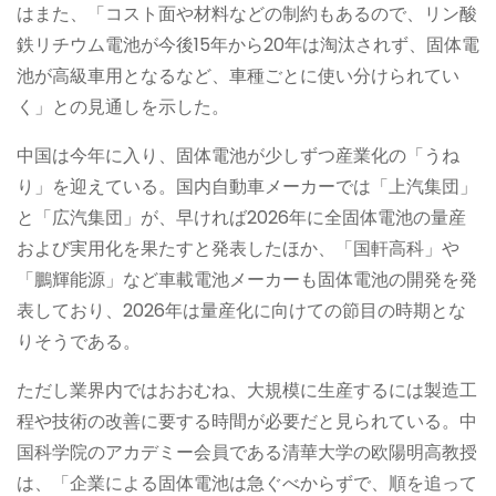
はまた、「コスト面や材料などの制約もあるので、リン酸
鉄リチウム電池が今後15年から20年は淘汰されず、固体電
池が高級車用となるなど、車種ごとに使い分けられてい
く」との見通しを示した。
中国は今年に入り、固体電池が少しずつ産業化の「うね
り」を迎えている。国内自動車メーカーでは「上汽集団」
と「広汽集団」が、早ければ2026年に全固体電池の量産
および実用化を果たすと発表したほか、「国軒高科」や
「鵬輝能源」など車載電池メーカーも固体電池の開発を発
表しており、2026年は量産化に向けての節目の時期とな
りそうである。
ただし業界内ではおおむね、大規模に生産するには製造工
程や技術の改善に要する時間が必要だと見られている。中
国科学院のアカデミー会員である清華大学の欧陽明高教授
は、「企業による固体電池は急ぐべからずで、順を追って