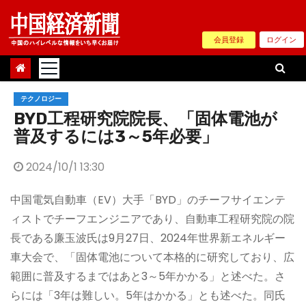
Skip
to
会員登録
ログイン
content
テクノロジー
BYD工程研究院院長、「固体電池が
普及するには3～5年必要」
2024/10/1 13:30
中国電気自動車（EV）大手「BYD」のチーフサイエンテ
ィストでチーフエンジニアであり、自動車工程研究院の院
長である廉玉波氏は9月27日、2024年世界新エネルギー
車大会で、「固体電池について本格的に研究しており、広
範囲に普及するまではあと3～5年かかる」と述べた。さ
らには「3年は難しい。5年はかかる」とも述べた。同氏