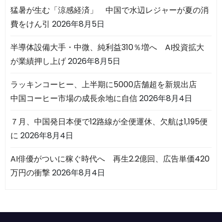
猛暑が生む「涼感経済」 中国で水辺レジャーが夏の消
費をけん引
2026年8月5日
半導体設備大手・中微、純利益310％増へ AI投資拡大
が業績押し上げ
2026年8月5日
ラッキンコーヒー、上半期に5000店舗超を新規出店
中国コーヒー市場の成長余地に自信
2026年8月4日
７月、中国発日本便で12路線が全便運休、欠航は1,195便
に
2026年8月4日
AI俳優がついに稼ぐ時代へ 再生2.2億回、広告単価420
万円の衝撃
2026年8月4日