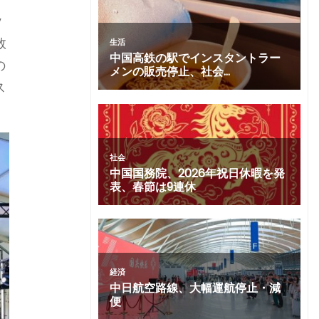
y
数
の
ス