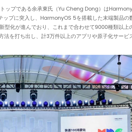
である余承東氏（Yu Cheng Dong）はHarmon
プに突入し、HarmonyOS 5を搭載した末端製品の
新型化が進んでおり、これまで合わせて9000種類以上
用方法を打ち出し、計3万件以上のアプリや原子化サービ