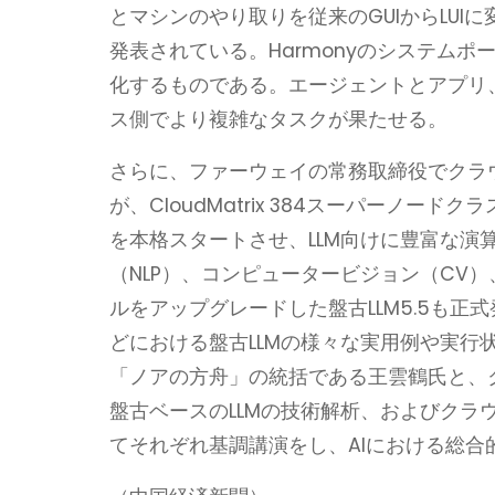
とマシンのやり取りを従来のGUIからLUIに変えて
発表されている。Harmonyのシステムポ
化するものである。エージェントとアプリ
ス側でより複雑なタスクが果たせる。
さらに、ファーウェイの常務取締役でクラウド事
が、CloudMatrix 384スーパーノ
を本格スタートさせ、LLM向けに豊富な
（NLP）、コンピュータービジョン（CV
ルをアップグレードした盤古LLM5.5も
どにおける盤古LLMの様々な実用例や実
「ノアの方舟」の統括である王雲鶴氏と、クラウ
盤古ベースのLLMの技術解析、およびクラ
てそれぞれ基調講演をし、AIにおける総