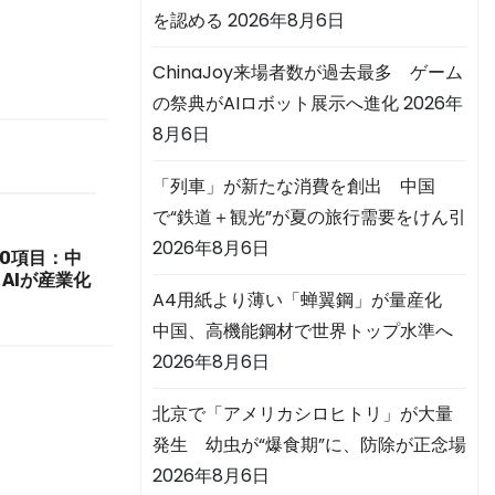
を認める
2026年8月6日
ChinaJoy来場者数が過去最多 ゲーム
の祭典がAIロボット展示へ進化
2026年
8月6日
「列車」が新たな消費を創出 中国
で“鉄道＋観光”が夏の旅行需要をけん引
2026年8月6日
10項目：中
AIが産業化
A4用紙より薄い「蝉翼鋼」が量産化
中国、高機能鋼材で世界トップ水準へ
2026年8月6日
北京で「アメリカシロヒトリ」が大量
発生 幼虫が“爆食期”に、防除が正念場
2026年8月6日