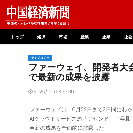
Skip
to
content
トップ
経済
市場
産業
企業
社会
テクノロジー
ファーウェイ、開発者大会「
で最新の成果を披露
2025/06/24 17:36
ファーウェイは、6月22日まで3日間にわたり
AIクラウドサービスの「アセンド」（昇騰
革新の成果を全面的に披露した。