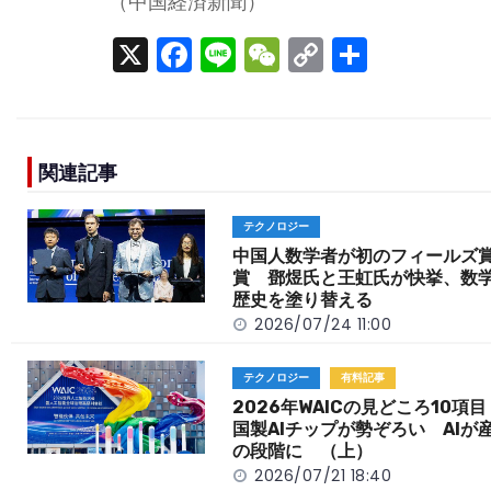
（中国経済新聞）
X
F
Li
W
C
S
a
n
e
o
h
c
e
C
p
ar
e
h
y
e
関連記事
b
a
Li
o
t
n
テクノロジー
o
k
中国人数学者が初のフィールズ
賞 鄧煜氏と王虹氏が快挙、数
k
歴史を塗り替える
2026/07/24 11:00
テクノロジー
有料記事
2026年WAICの見どころ10項
国製AIチップが勢ぞろい AIが
の段階に （上）
2026/07/21 18:40