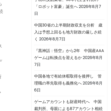
も
「ロボット富豪」誕生へ
2026年8月7
続
日
中国30省の上半期財政収支を分析 歳
入は予想上回るも地方財政の厳しさ続
く
2026年8月7日
ス
『黒神話：悟空』から2年 中国産AAA
ゲームは転換点を迎えるか
2026年8月
デ
7日
中国各地で有給休暇取得を後押し 管
所
理職の率先取得も義務化へ
2026年8月
、
6日
い
ゲームアカウントも財産時代へ 中国
裁判所、母親による87アカウント相続