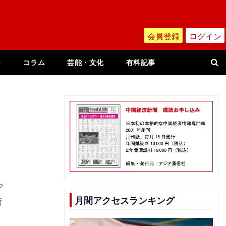
会員登録
ログイン
ー
コラム
芸能・文化
有料記事
や
月間アクセスランキング
術