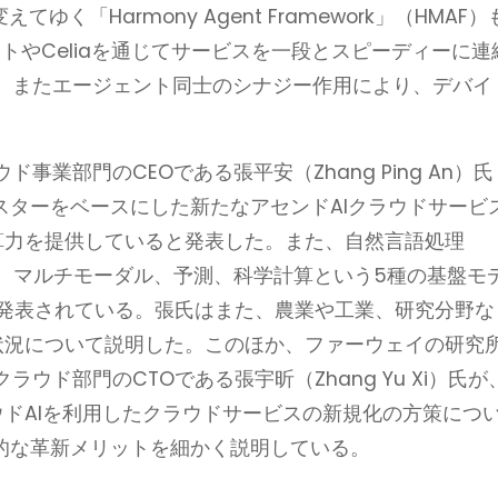
ゆく「Harmony Agent Framework」（HMAF）
ートやCeliaを通じてサービスを一段とスピーディーに連
、またエージェント同士のシナジー作用により、デバイ
業部門のCEOである張平安（Zhang Ping An）氏
ードクラスターをベースにした新たなアセンドAIクラウドサービ
演算力を提供していると発表した。また、自然言語処理
）、マルチモーダル、予測、科学計算という5種の基盤モ
正式発表されている。張氏はまた、農業や工業、研究分野な
行状況について説明した。このほか、ファーウェイの研究
ド部門のCTOである張宇昕（Zhang Yu Xi）氏が
ウドAIを利用したクラウドサービスの新規化の方策につ
合的な革新メリットを細かく説明している。