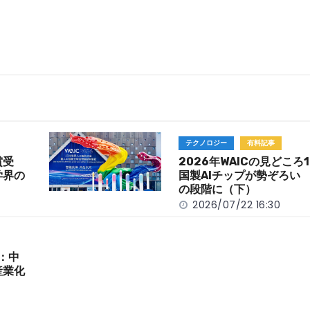
テクノロジー
有料記事
賞受
2026年WAICの見どころ
学界の
国製AIチップが勢ぞろい 
の段階に（下）
2026/07/22 16:30
目：中
産業化