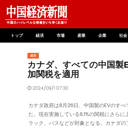
Skip
to
content
トップ
経済
市場
産業
企業
社会
経済
カナダ、すべての中国製E
加関税を適用
2024/09/1 07:30
カナダ政府は8月26日、中国製のEVのすべて
た。現在実施している6.1%の関税にさら
ラック、バスなどが対象となる。カナダの