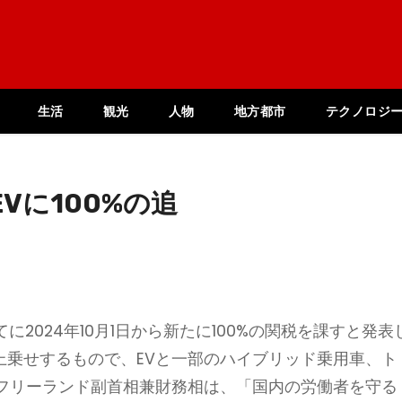
生活
観光
人物
地方都市
テクノロジ
Vに100%の追
に2024年10月1日から新たに100%の関税を課すと発表
に上乗せするもので、EVと一部のハイブリッド乗用車、ト
フリーランド副首相兼財務相は、「国内の労働者を守る