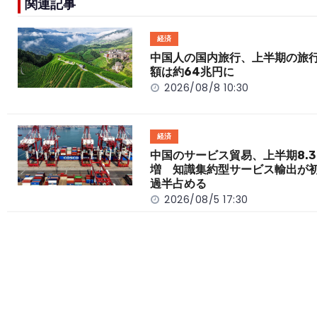
関連記事
b
a
Li
o
t
n
経済
o
k
中国人の国内旅行、上半期の旅
額は約64兆円に
k
2026/08/8 10:30
経済
中国のサービス貿易、上半期8.3
増 知識集約型サービス輸出が
過半占める
2026/08/5 17:30