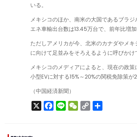
いる。
メキシコのほか、南米の大国であるブラジ
エネ車輸出台数は13.45万台で、前年比増加
ただしアメリカが今、北米のカナダやメキ
に向けて足並みをそろえるように呼びかけ
メキシコのメディアによると、現在の政策
小型EVに対する15%～20%の関税免除策が
（中国経済新聞）
X
F
Li
W
C
S
a
n
e
o
h
c
e
C
p
ar
e
h
y
e