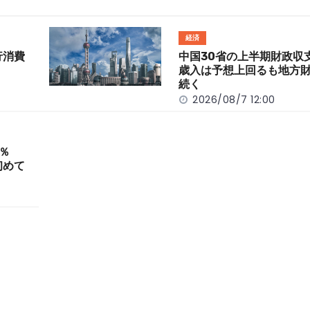
経済
行消費
中国30省の上半期財政
歳入は予想上回るも地方
続く
2026/08/7 12:00
％
初めて