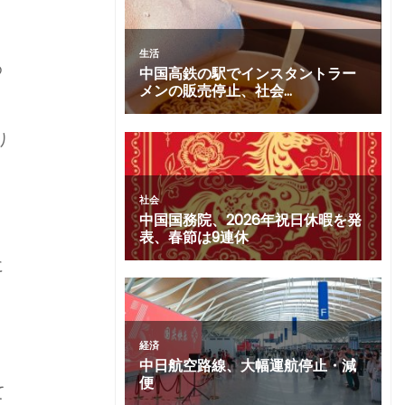
め
り
あ
に
て