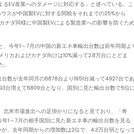
よるEV産業へのダメージに対応する」と述べている。こ
ハウスが中国製EVに対する関税をそれまでの25%から
もカナダ同様に中国製EVによる製造業への影響を防ぐた
と、今年1～7月の中国の新エネ車輸出台数は前年同期よ
メリカおよびカナダ向けは10%減って2.8万台にとどま
た。
数が去年同月の6878台より1951台減って4927台で
93台増えて6809台となり、国別に見た輸出台数で5位
、北米市場進出への足掛かりになると見ており、「奇
今年1～7月の相手国別に見た新エネ車の輸出台数を見る
が、去年同期からの増加数は2位で、4.3万台弱となっ