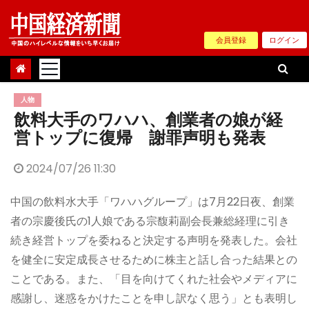
Skip
to
会員登録
ログイン
content
人物
飲料大手のワハハ、創業者の娘が経
営トップに復帰 謝罪声明も発表
2024/07/26 11:30
中国の飲料水大手「ワハハグループ」は7月22日夜、創業
者の宗慶後氏の1人娘である宗馥莉副会長兼総経理に引き
続き経営トップを委ねると決定する声明を発表した。会社
を健全に安定成長させるために株主と話し合った結果との
ことである。また、「目を向けてくれた社会やメディアに
感謝し、迷惑をかけたことを申し訳なく思う」とも表明し