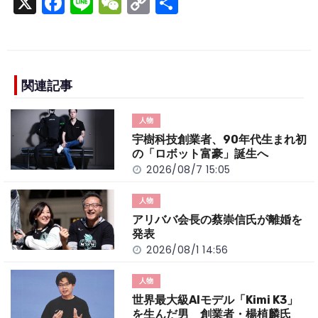
X
F
Li
W
C
S
a
n
e
o
h
c
e
C
p
ar
e
h
y
e
b
a
Li
関連記事
o
t
n
人物
o
k
宇樹科技創業者、90年代生まれ初
k
の「ロボット富豪」誕生へ
2026/08/7 15:05
人物
アリババ会長の蔡崇信氏が離婚を
発表
2026/08/1 14:56
人物
世界最大級AIモデル「Kimi K3」
を生んだ男 創業者・楊植麟氏