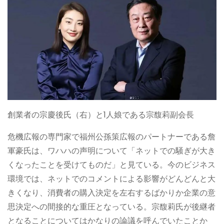
創業者の宗慶後氏（右）と1人娘である宗馥莉副会長
危機広報の専門家で福州公孫策広報のパートナーである詹
軍豪氏は、ワハハの声明について「ネットでの騒ぎが大き
くなったことを受けてものだ」と見ている。今のビジネス
環境では、ネットでのコメントによる影響がどんどんと大
きくなり、消費者の購入決定を左右するばかりか企業の意
思決定への間接的な重圧となっている。宗馥莉氏が後継者
となることについてはかなりの論議を呼んでいたことか