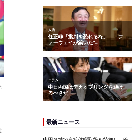
続
を
最新ニュース
は
中国各地で有給休暇取得を後押し 管