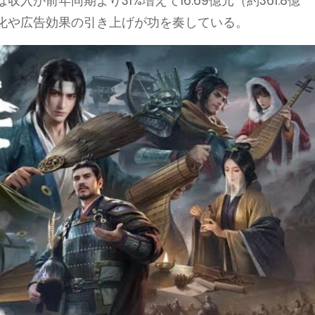
が前年同期より31%増えて16.69億元（約361.8億
化や広告効果の引き上げが功を奏している。