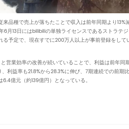
従来品種で売上が落ちたことで収入は前年同期より13%
年6月13日にはbilibiliの単独ライセンスであるストラテジ
れる予定で、現在すでに200万人以上が事前登録をして
いることと営業効率の改善が続いていることで、利益は前年同
、利益率も21.8%から28.3%に伸び、7期連続での前期
6.4億元（約139億円）となっている。