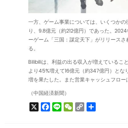
一方、ゲーム事業については、いくつかの
り、9.8億元（約212億円）であった。2024
ーゲーム「三国：謀定天下」がリリースさ
る。
Bilibiliは、利益の出る収入が増えて
より45%増えて16億元（約347億円）となり
増を果たした。また営業キャッシュフローは
（中国経済新聞）
X
F
Li
W
C
S
a
n
e
o
h
c
e
C
p
ar