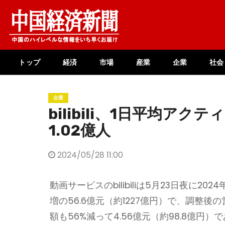
Skip
to
content
トップ
経済
市場
産業
企業
社会
企業
bilibili、1日平均ア
1.02億人
2024/05/28 11:00
動画サービスのbilibiliは5月23日夜に
増の56.6億元（約1227億円）で、調整後の
額も56%減って4.56億元（約98.8億