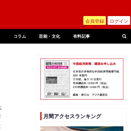
会員登録
ログイン
ー
コラム
芸能・文化
有料記事
%
月間アクセスランキング
字
数