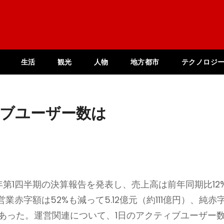
生活
観光
人物
地方都市
テクノロジ
クティブユーザー数は
2024年第1四半期の決算報告を発表し、売上高は前年同期比12
営業赤字額は52%も減って5.12億元（約111億円）、純赤
円）であった。運営関連について、1日のアクティブユーザー