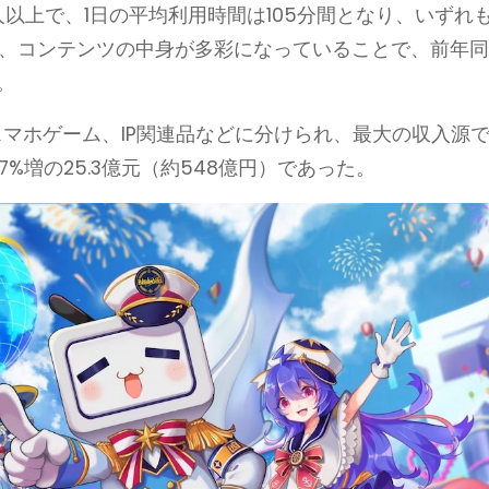
1億人以上で、1日の平均利用時間は105分間となり、いずれ
は、コンテンツの中身が多彩になっていることで、前年
。
告、スマホゲーム、IP関連品などに分けられ、最大の収入源
%増の25.3億元（約548億円）であった。