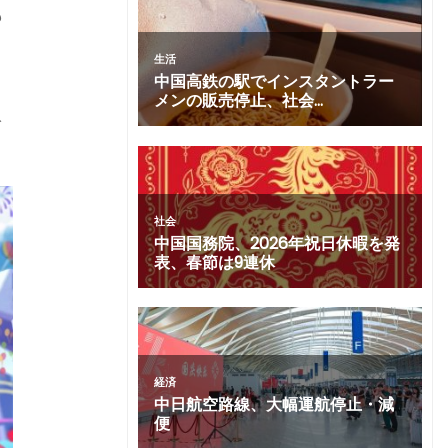
も
同
で