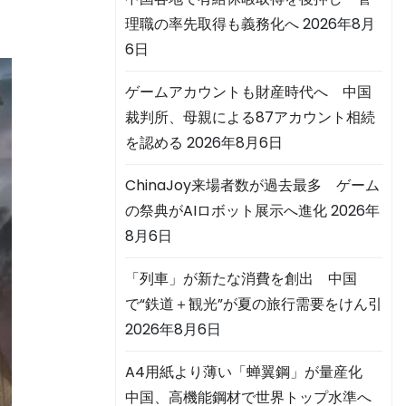
理職の率先取得も義務化へ
2026年8月
6日
ゲームアカウントも財産時代へ 中国
裁判所、母親による87アカウント相続
を認める
2026年8月6日
ChinaJoy来場者数が過去最多 ゲーム
の祭典がAIロボット展示へ進化
2026年
8月6日
「列車」が新たな消費を創出 中国
で“鉄道＋観光”が夏の旅行需要をけん引
2026年8月6日
A4用紙より薄い「蝉翼鋼」が量産化
中国、高機能鋼材で世界トップ水準へ