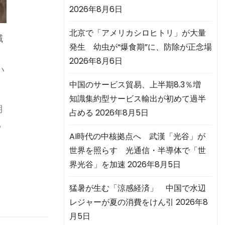
2026年8月6日
北京で「アメリカシロヒトリ」が大量
減
発生 幼虫が“爆食期”に、防除が正念場
2026年8月6日
い
中国のサービス貿易、上半期8.3％増
知識集約型サービス輸出が初めて過半
期
占める
2026年8月5日
比
AI時代の中核拠点へ 武漢「光谷」が
世界を照らす 光通信・半導体で「世
界光谷」を加速
2026年8月5日
猛暑が生む「涼感経済」 中国で水辺
レジャーが夏の消費をけん引
2026年8
月5日