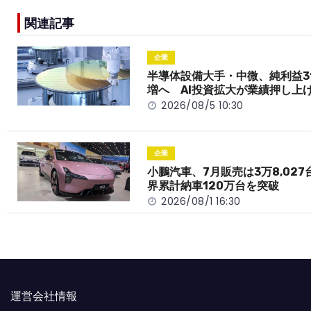
e
h
y
e
関連記事
b
a
Li
o
t
n
企業
o
k
半導体設備大手・中微、純利益3
増へ AI投資拡大が業績押し上
k
2026/08/5 10:30
企業
小鵬汽車、7月販売は3万8,027
界累計納車120万台を突破
2026/08/1 16:30
運営会社情報