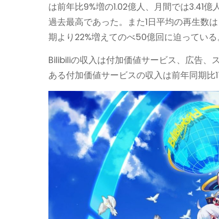
は前年比9%増の1.02億人、月間では3.4
過去最高であった。また1日平均の再生数
期より22%増えてのべ50億回に迫っている
Bilibiliの収入は付加価値サービス、広
ある付加価値サービスの収入は前年同期比17