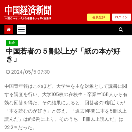
Skip
to
会員登録
ログイン
content
社会
中国若者の５割以上が「紙の本が好
き」
2024/05/5 07:30
中国青年報はこのほど、大学生を主な対象として読書に関
する調査を行い、大学105校の在校生・卒業生1611人から有
効な回答を得た。その結果によると、回答者の9割近くが
「本を読むのが好き」と答え、「過去1年間に本を5冊以上
読んだ」は約6割に上り、そのうち「11冊以上読んだ」は
22.2％だった。