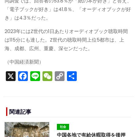
同調査では、回答者の53.8％が「紙の本が好き」と答え、
「電子ブックが好き」は41.8％、「オーディオブックが好
き」は4.3％だった。
2023年にはZ世代の1日あたりオーディオブック聴取時間
は115分にも達した。Z世代の聴取時間上位5都市は、上
海、成都、広州、重慶、深センだった。
（中国経済新聞）
X
F
Li
W
C
S
a
n
e
o
h
c
e
C
p
ar
e
h
y
e
b
a
Li
関連記事
o
t
n
社会
o
k
中国各地で有給休暇取得を後押