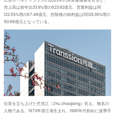
伝音ホールディングスの2023年の決算速報値を見ると、
売上高は前年比33.9%増の623.92億元、営業利益は同
122.55%増の67.48億元、控除後の純利益は同129.36%増の
50.68億元となっている。
伝音を立ち上げた竺兆江（Zhu zhaojiang）氏も、無名の
人物である。1973年浙江省生まれ、1990年代初めに波導手