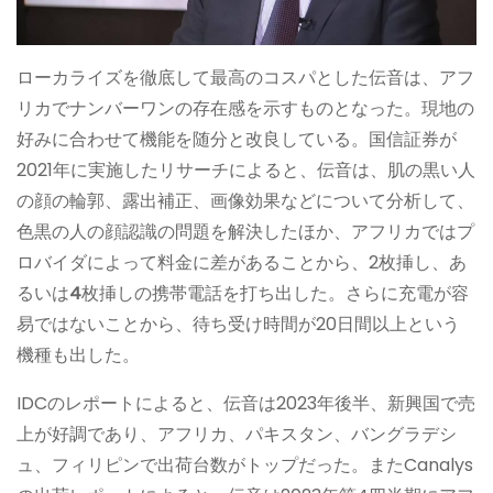
ローカライズを徹底して最高のコスパとした伝音は、アフ
リカでナンバーワンの存在感を示すものとなった。現地の
好みに合わせて機能を随分と改良している。国信証券が
2021年に実施したリサーチによると、伝音は、肌の黒い人
の顔の輪郭、露出補正、画像効果などについて分析して、
色黒の人の顔認識の問題を解決したほか、アフリカではプ
ロバイダによって料金に差があることから、2枚挿し、あ
るいは
4
枚挿しの携帯電話を打ち出した。さらに充電が容
易ではないことから、待ち受け時間が20日間以上という
機種も出した。
IDCのレポートによると、伝音は2023年後半、新興国で売
上が好調であり、アフリカ、パキスタン、バングラデシ
ュ、フィリピンで出荷台数がトップだった。またCanalys