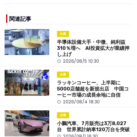
c
e
C
p
ar
e
h
y
e
b
a
Li
関連記事
o
t
n
企業
o
k
半導体設備大手・中微、純利益
k
310％増へ AI投資拡大が業績押
し上げ
2026/08/5 10:30
企業
ラッキンコーヒー、上半期に
5000店舗超を新規出店 中国コ
ーヒー市場の成長余地に自信
2026/08/4 18:30
企業
小鵬汽車、7月販売は3万8,027
台 世界累計納車120万台を突破
2026/08/1 16:30