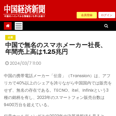
Skip
to
会員登録
ログイン
content
企業
中国で無名のスマホメーカー社長、
年間売上高は1.25兆円
2024/03/7 11:00
中国の携帯電話メーカー「伝音」（Transsion）は、アフ
リカで40%以上のシェアを誇りながら中国国内では販売を
せず、無名の存在である。TECNO、itel、Infinixという3
種の銘柄を有し、2023年のスマートフォン販売台数は
9400万台を超えている。