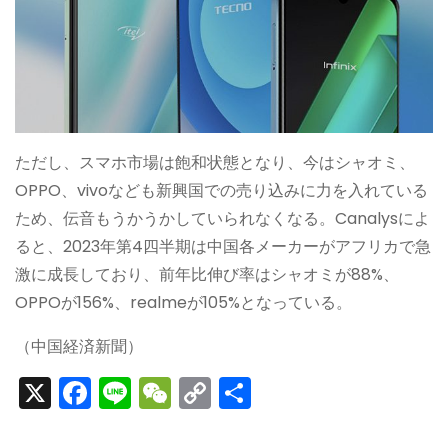
ただし、スマホ市場は飽和状態となり、今はシャオミ、
OPPO、vivoなども新興国での売り込みに力を入れている
ため、伝音もうかうかしていられなくなる。Canalysによ
ると、2023年第4四半期は中国各メーカーがアフリカで急
激に成長しており、前年比伸び率はシャオミが88%、
OPPOが156%、realmeが105%となっている。
（中国経済新聞）
X
F
Li
W
C
S
a
n
e
o
h