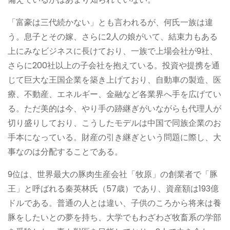
「富豪は三代続かない」とも言われるが、何氏一族は違
う。息子とその嫁、さらに2人の娘がいて、結束力もある
上にみなビジネスに長けており、一族で上場会社が9社、
さらに200社以上の子会社を抱えている。投資や提携を通
じて巨大な王国企業を築き上げており、自動車の製造、医
療、不動産、エネルギー、金融など各業界へ手を広げてい
る。ただ美的は今、やり手の跡継ぎがいながらも代理人が
切り盛りしており、こうしたモデルは中国で同族企業のお
手本になっている。財産の引き継ぎという問題に際し、大
事なのは分配することである。
9位は、世界最大の豚肉生産会社「牧原」の創業者で「豚
王」と呼ばれる秦英林氏（57歳）であり、資産額は193億
ドルである。普通の人とは違い、子供のころから将来は養
豚をしたいとの夢を持ち、大学でもわざわざ牧畜系の学部