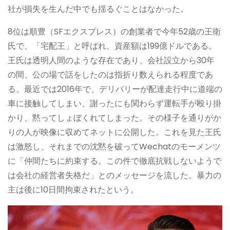
社が損失を生んだ中でも揺るぐことはなかった。
8位は順豊（SFエクスプレス）の創業者で今年52歳の王衛
氏で、「宅配王」と呼ばれ、資産額は199億ドルである。
王氏は透明人間のような存在であり、会社設立から30年
の間、公の場で話をしたのは指折り数えられる程度であ
る。最近では2016年で、デリバリーが配達走行中に道端の
車に接触してしまい、謝ったにも関わらず運転手が殴り掛
かり、黙ってしょぼくれてしまった。その様子を通りがか
りの人が映像に収めてネットに公開した。これを見た王氏
は激怒し、それまでの沈黙を破ってWechatのモーメンツ
に「仲間たちに約束する。この件で徹底抗戦しないようで
は会社の経営者失格だ」とのメッセージを流した。暴力の
主は後に10日間拘束されたという。