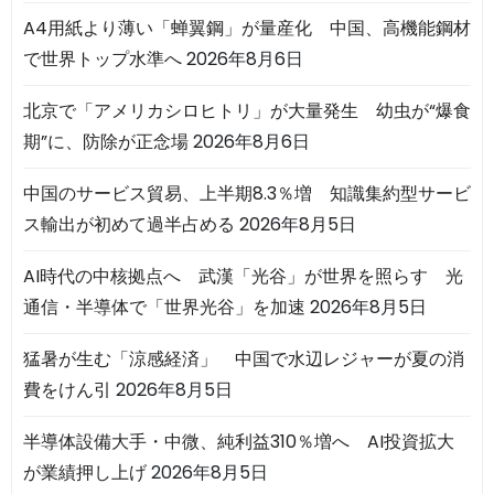
A4用紙より薄い「蝉翼鋼」が量産化 中国、高機能鋼材
で世界トップ水準へ
2026年8月6日
北京で「アメリカシロヒトリ」が大量発生 幼虫が“爆食
期”に、防除が正念場
2026年8月6日
中国のサービス貿易、上半期8.3％増 知識集約型サービ
ス輸出が初めて過半占める
2026年8月5日
AI時代の中核拠点へ 武漢「光谷」が世界を照らす 光
通信・半導体で「世界光谷」を加速
2026年8月5日
猛暑が生む「涼感経済」 中国で水辺レジャーが夏の消
費をけん引
2026年8月5日
半導体設備大手・中微、純利益310％増へ AI投資拡大
が業績押し上げ
2026年8月5日