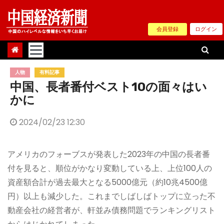
Skip
to
会員登録
ログイン
content
人物
有料記事
中国、長者番付ベスト10の面々はい
かに
2024/02/23 12:30
アメリカのフォーブスが発表した2023年の中国の長者番
付を見ると、順位がかなり変動している上、上位100人の
資産額合計が過去最大となる5000億元（約10兆4500億
円）以上も減少した。これまでしばしばトップに立った不
動産会社の経営者が、軒並み債務問題でランキングリスト