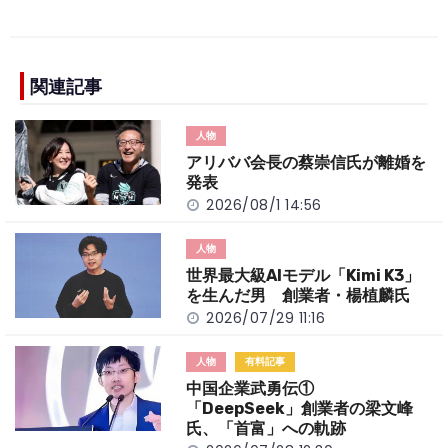
a
n
e
o
h
c
e
C
p
ar
e
h
y
e
b
a
Li
関連記事
o
t
n
人物
o
k
アリババ会長の蔡崇信氏が離婚を
k
発表
2026/08/1 14:56
人物
世界最大級AIモデル「Kimi K3」
を生んだ男 創業者・楊植麟氏
2026/07/29 11:16
人物
有料記事
中国企業武勇伝①
「DeepSeek」創業者の梁文峰
氏、「首富」への軌跡