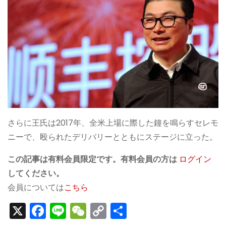
さらに王氏は2017年、全米上場に際した鐘を鳴らすセレモ
ニーで、殴られたデリバリーとともにステージに立った。
この記事は有料会員限定です。有料会員の方は
ログイン
してください。
会員については
こちら
X
F
Li
W
C
S