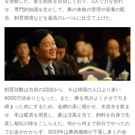
を受験した。妻も獣医を目指しており、2人で力を合わ
せ、専門的知識を生かして、豚の体格の管理や栄養の配
合、飼育環境などを最高のレベルに仕立て上げた。
飼育頭数は当初の22頭から、今は韓国の人口より多い
6000万頭余りとなった。また、豚を気分よくさせて引き
締まった肉にするため、金網の床に寝かせ、水道水を飲ま
せ、冬は暖房を用意し、夏は涼風を当て、飼料を自身で生
産し秘伝の味をこしらえた。何から何まで自分でやったの
でお金がかからず、2023年は豚肉価格が下落し多くの会