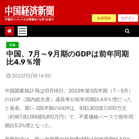
Skip
to
会員登録
ログイン
content
社会
中国、7月～9月期のGDPは前年同期
比4.9％増
2023/10/18 14:00
中国国家統計局は10月18日、2023年第3四半期（7～9月）
のGDP（国内総生産）成長率が前年同期比4.9％増だった
と発表。第1～3四半期のGDPは、9兆1,302億7,000万元
（約187兆1,189億5,810万円）で、不変価格ベースで前年同
期比5.2%増となった。