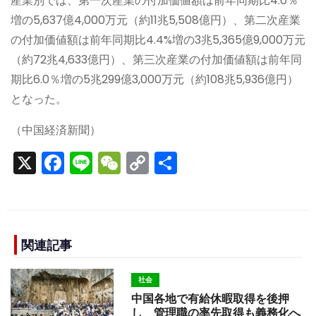
産業別では、第一次産業の付加価値額は前年同期比4.0％
増の5,637億4,000万元（約11兆5,508億円）、第二次産業
の付加価値額は前年同期比4.4%増の3兆5,365億9,000万元
（約72兆4,633億円）、第三次産業の付加価値額は前年同
期比6.0％増の5兆299億3,000万元（約108兆5,936億円）
となった。
（中国経済新聞）
X
F
Li
W
C
S
a
n
e
o
h
c
e
C
p
ar
e
h
y
e
b
a
Li
関連記事
o
t
n
社会
o
k
中国各地で有給休暇取得を後押
し 管理職の率先取得も義務化へ