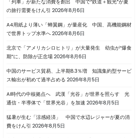
「列車」が新たな消費を創出 中国で“鉄道＋観光”が夏
の旅行需要をけん引
2026年8月6日
A4用紙より薄い「蝉翼鋼」が量産化 中国、高機能鋼材
で世界トップ水準へ
2026年8月6日
北京で「アメリカシロヒトリ」が大量発生 幼虫が“爆食
期”に、防除が正念場
2026年8月6日
中国のサービス貿易、上半期8.3％増 知識集約型サービ
ス輸出が初めて過半占める
2026年8月5日
AI時代の中核拠点へ 武漢「光谷」が世界を照らす 光
通信・半導体で「世界光谷」を加速
2026年8月5日
猛暑が生む「涼感経済」 中国で水辺レジャーが夏の消
費をけん引
2026年8月5日