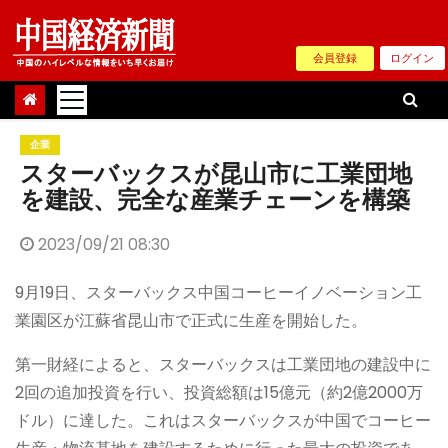
Skip
to
会員登録
ログイン
content
企業
スターバックスが昆山市に工業団地
を建設、完全な産業チェーンを構築
2023/09/21 08:30
9月19日、スターバックス中国コーヒーイノベーション工
業園区が江蘇省昆山市で正式に生産を開始した。
第一財経によると、スターバックスは工業団地の建設中に
2回の追加投資を行い、投資総額は15億元（約2億2000万
ドル）に達した。これはスターバックスが中国でコーヒー