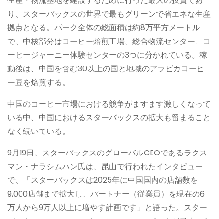
生産・物流基地を建設するために行った最大の投資であ
り、スターバックスの世界で最もグリーンで省エネな生産
拠点となる。パーク全体の総面積は約8万平方メートル
で、中核部分はコーヒー焙煎工場、総合物流センター、コ
ーヒージャーニー体験センターの3つに分かれている。稼
動後は、中国を含む30以上の国と地域のアラビカコーヒ
ー豆を焙煎する。
中国のコーヒー市場における競争がますます激しくなって
いる中、中国におけるスターバックスの拡大も留まること
なく続いている。
9月19日、スターバックスのグローバルCEOであるラクス
マン・ナラシムハン氏は、昆山で行われたインタビュー
で、「スターバックスは2025年に中国国内の店舗数を
9,000店舗まで拡大し、パートナー（従業員）を現在の6
万人から9万人以上に増やす計画です」と語った。スター