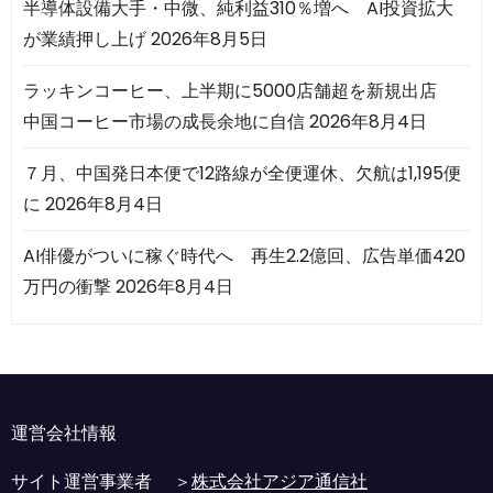
半導体設備大手・中微、純利益310％増へ AI投資拡大
が業績押し上げ
2026年8月5日
ラッキンコーヒー、上半期に5000店舗超を新規出店
中国コーヒー市場の成長余地に自信
2026年8月4日
７月、中国発日本便で12路線が全便運休、欠航は1,195便
に
2026年8月4日
AI俳優がついに稼ぐ時代へ 再生2.2億回、広告単価420
万円の衝撃
2026年8月4日
運営会社情報
サイト運営事業者 ＞
株式会社アジア通信社