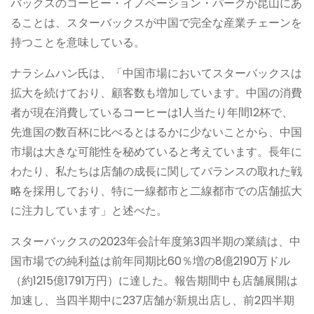
バックスのコーヒー・イノベーション・パークが昆山にあ
ることは、スターバックスが中国で完全な産業チェーンを
持つことを意味している。
ナラシムハン氏は、「中国市場においてスターバックスは
拡大を続けており、顧客数も増加しています。中国の消費
者が現在消費しているコーヒーは1人当たり年間12杯で、
先進国の数百杯に比べるとはるかに少ないことから、中国
市場は大きな可能性を秘めていると考えています。長年に
わたり、私たちは店舗の成長に関してバランスの取れた戦
略を採用しており、特に一線都市と二線都市での店舗拡大
に注力しています」と述べた。
スターバックスの2023年会計年度第3四半期の業績は、中
国市場での純利益は前年同期比60％増の8億2190万ドル
（約1215億1791万円）に達した。報告期間中も店舗展開は
加速し、当四半期中に237店舗が新規出店し、前2四半期