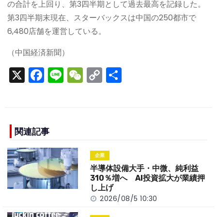
の合計を上回り、第3四半期として過去最高を記録した。
第3四半期末現在、スターバックスは中国の250都市で
6,480店舗を運営している。
（中国経済新聞）
X
F
Li
W
C
S
a
n
e
o
h
c
e
C
p
ar
e
h
y
e
b
a
Li
関連記事
o
t
n
企業
o
k
半導体設備大手・中微、純利益
k
310％増へ AI投資拡大が業績押
し上げ
2026/08/5 10:30