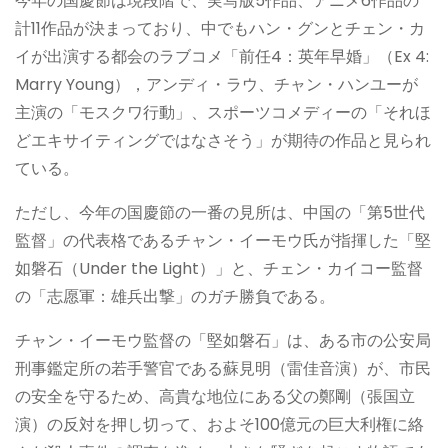
今年の国慶節は現段階で、実写版5作品、アニメ6作品の
計11作品が決まっており、中でもハン・グンとチェン・カ
イが出演する都会のラブコメ「前任4：英年早婚」（Ex 4:
Marry Young），アンディ・ラウ、チャン・ハンユーが
主演の「モスクワ行動」、スポーツコメディーの「それほ
どエキサイティングではなさそう」が期待の作品と見られ
ている。
ただし、今年の国慶節の一番の見所は、中国の「第5世代
監督」の代表格であるチャン・イーモウ氏が指揮した「堅
如磐石（Under the Light）」と、チェン・カイコー監督
の「志愿軍：雄兵出撃」のガチ勝負である。
チャン・イーモウ監督の「堅如磐石」は、ある市の公安局
刑事鑑定所の若手警官である蘇見明（雷佳音演）が、市民
の安全を守るため、高貴な地位にある父の鄭剛（張国立
演）の反対を押し切って、およそ100億元の巨大利権に絡