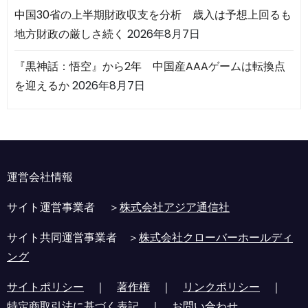
中国30省の上半期財政収支を分析 歳入は予想上回るも
地方財政の厳しさ続く
2026年8月7日
『黒神話：悟空』から2年 中国産AAAゲームは転換点
を迎えるか
2026年8月7日
運営会社情報
サイト運営事業者 ＞
株式会社アジア通信社
サイト共同運営事業者 ＞
株式会社クローバーホールディ
ング
サイトポリシー
｜
著作権
｜
リンクポリシー
｜
特定商取引法に基づく表記
｜
お問い合わせ