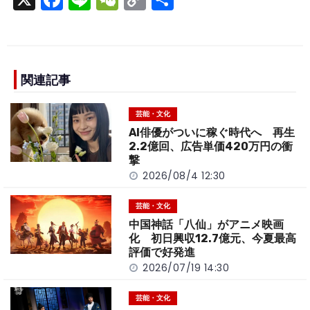
a
n
e
o
h
c
e
C
p
ar
e
h
y
e
b
a
Li
関連記事
o
t
n
芸能・文化
o
k
AI俳優がついに稼ぐ時代へ 再生
k
2.2億回、広告単価420万円の衝
撃
2026/08/4 12:30
芸能・文化
中国神話「八仙」がアニメ映画
化 初日興収12.7億元、今夏最高
評価で好発進
2026/07/19 14:30
芸能・文化