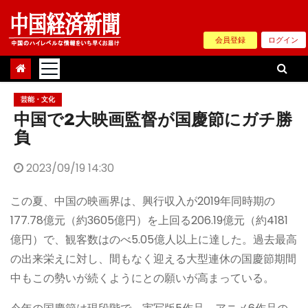
Skip
to
会員登録
ログイン
content
芸能・文化
中国で2大映画監督が国慶節にガチ勝
負
2023/09/19 14:30
この夏、中国の映画界は、興行収入が2019年同時期の
177.78億元（約3605億円）を上回る206.19億元（約4181
億円）で、観客数はのべ5.05億人以上に達した。過去最高
の出来栄えに対し、間もなく迎える大型連休の国慶節期間
中もこの勢いが続くようにとの願いが高まっている。