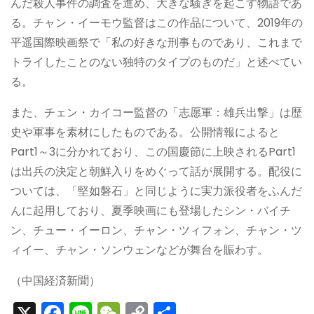
んだ殺人事件の調査を進め、大きな騒ぎを起こす物語であ
る。チャン・イーモウ監督はこの作品について、2019年の
平遥国際映画祭で「私の好きな刑事ものであり、これまで
トライしたことのない独特のタイプのものだ」と述べてい
る。
また、チェン・カイコー監督の「志愿軍：雄兵出撃」は歴
史や軍事を素材にしたものである。公開情報によると
Part1～3に分かれており、この国慶節に上映されるPart1
は出兵の決定と朝鮮入りをめぐって話が展開する。配役に
ついては、「堅如磐石」と同じように実力派役者をふんだ
んに起用しており、夏季映画にも登場したシン・バイチ
ン、チュー・イーロン、チャン・ツィフォン、チャン・ツ
ィイー、チャン・ソンウェンなどが舞台を賑わす。
（中国経済新聞）
X
F
Li
W
C
S