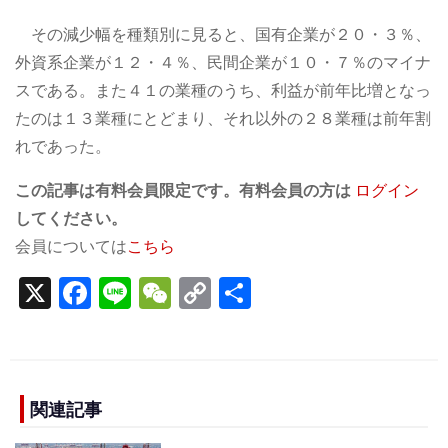
その減少幅を種類別に見ると、国有企業が２０・３％、
外資系企業が１２・４％、民間企業が１０・７％のマイナ
スである。また４１の業種のうち、利益が前年比増となっ
たのは１３業種にとどまり、それ以外の２８業種は前年割
れであった。
この記事は有料会員限定です。有料会員の方は
ログイン
してください。
会員については
こちら
X
F
Li
W
C
S
a
n
e
o
h
c
e
C
p
ar
e
h
y
e
b
a
Li
関連記事