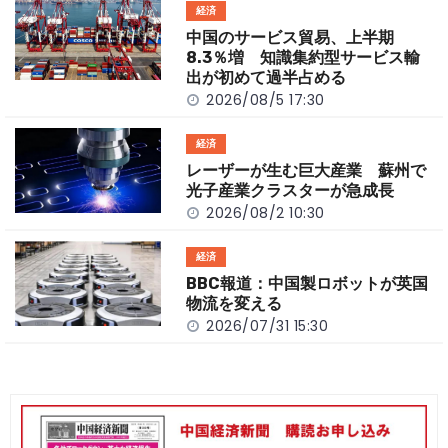
o
t
n
経済
o
k
中国のサービス貿易、上半期
k
8.3％増 知識集約型サービス輸
出が初めて過半占める
2026/08/5 17:30
経済
レーザーが生む巨大産業 蘇州で
光子産業クラスターが急成長
2026/08/2 10:30
経済
BBC報道：中国製ロボットが英国
物流を変える
2026/07/31 15:30