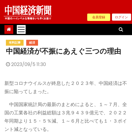
Skip
to
会員登録
ログイン
content
有料記事
経済
中国経済が不振にあえぐ三つの理由
2023/09/5 11:30
新型コロナウイルスが終息した２０２３年、中国経済は不
振に陥ってしまった。
中国国家統計局の最新のまとめによると、１～７月、全
国の工業各社の利益総額は３兆９４３９億元で、２０２２
年同期より１５・５％減、１～６月と比べても１・３ポイ
ント減となっている。