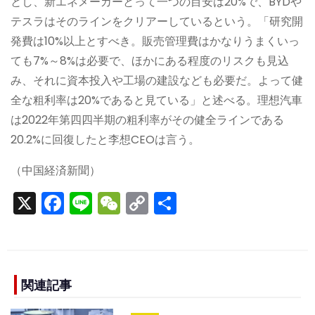
とし、新エネメーカーとって一つの目安は20%で、BYDや
テスラはそのラインをクリアーしているという。「研究開
発費は10%以上とすべき。販売管理費はかなりうまくいっ
ても7%～8%は必要で、ほかにある程度のリスクも見込
み、それに資本投入や工場の建設なども必要だ。よって健
全な粗利率は20%であると見ている」と述べる。理想汽車
は2022年第四四半期の粗利率がその健全ラインである
20.2%に回復したと李想CEOは言う。
（中国経済新聞）
X
F
Li
W
C
S
a
n
e
o
h
c
e
C
p
ar
e
h
y
e
b
a
Li
関連記事