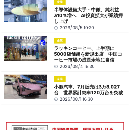
o
t
n
企業
o
k
半導体設備大手・中微、純利益
k
310％増へ AI投資拡大が業績押
し上げ
2026/08/5 10:30
企業
ラッキンコーヒー、上半期に
5000店舗超を新規出店 中国コ
ーヒー市場の成長余地に自信
2026/08/4 18:30
企業
小鵬汽車、7月販売は3万8,027
台 世界累計納車120万台を突破
2026/08/1 16:30