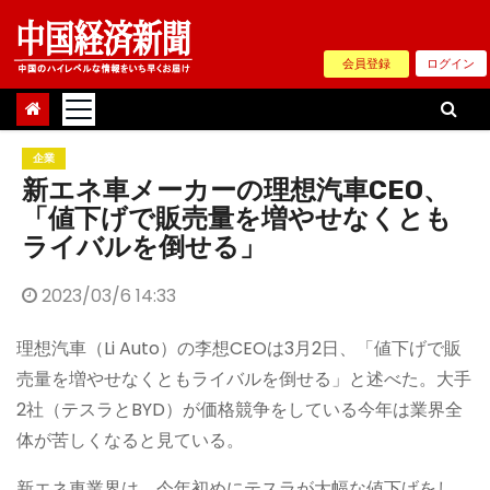
Skip
to
会員登録
ログイン
content
企業
新エネ車メーカーの理想汽車CEO、
「値下げで販売量を増やせなくとも
ライバルを倒せる」
2023/03/6 14:33
理想汽車（Li Auto）の李想CEOは3月2日、「値下げで販
売量を増やせなくともライバルを倒せる」と述べた。大手
2社（テスラとBYD）が価格競争をしている今年は業界全
体が苦しくなると見ている。
新エネ車業界は、今年初めにテスラが大幅な値下げをし、