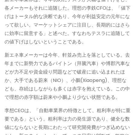
各メーカーもそれに追随した。理想の李鉄CFOは、「値下
げはトータル的な決断であり、今年が利益安定の元年にな
って欲しい。マーケットシェアに注目し、長期的にはさら
に効率に留意する」と述べた。すなわちテスラに追随して
の値下げはしないということである。
新エネ車メーカーは今年、軒並み売上を落としている。去
年までに新勢力であるバイトン（拜騰汽車）や博郡汽車な
どが力不足や資金繰り問題などで破産に追い込まれたほ
か、大手である蔚来（NIO）、小鵬(Xiaopeng)、理想な
ども、存続はしながらも多くは赤字を抱えている。この中
で理想の赤字額は蔚来や小鵬より少ない状態である。
李想CEOは、「自動車業界の特徴として、粗利率が特に重
要である」という。粗利率は力の発生源であり、健全な数
値にならないと長期にわたって研究開発費がつぎ込めない