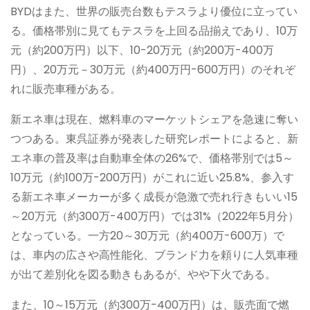
BYDはまた、世界の販売台数もテスラより優位に立ってい
る。価格帯別に見てもテスラを上回る品揃えであり、10万
元（約200万円）以下、10-20万元（約200万-400万
円）、20万元－30万元（約400万円-600万円）のそれぞ
れに販売車種がある。
新エネ車は現在、燃料車のマーケットシェアを急速に奪い
つつある。東呉証券が発表した研究レポートによると、新
エネ車の普及率は自動車全体の26%で、価格帯別では5～
10万元（約100万-200万円）がこれに近い25.8%、参入す
る新エネ車メーカーが多く成長が急激で売れ行きもいい15
～20万元（約300万-400万円）では31%（2022年5月分）
となっている。一方20～30万元（約400万-600万）で
は、車内の広さや高性能化、ブランド力を頼りに人気車種
が出て差別化を図る動きもあるが、やや下火である。
また、10～15万元（約300万-400万円）は、販売面で燃