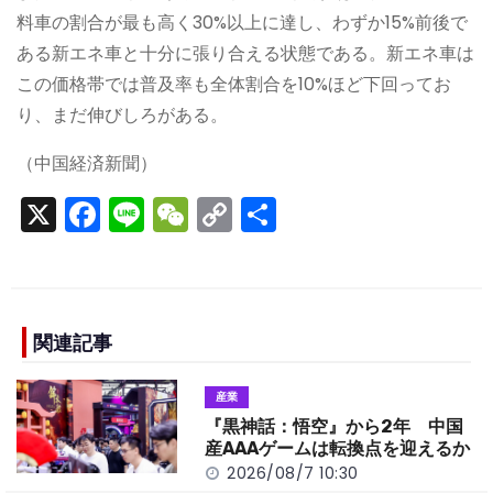
料車の割合が最も高く30%以上に達し、わずか15%前後で
ある新エネ車と十分に張り合える状態である。新エネ車は
この価格帯では普及率も全体割合を10%ほど下回ってお
り、まだ伸びしろがある。
（中国経済新聞）
X
F
Li
W
C
S
a
n
e
o
h
c
e
C
p
ar
e
h
y
e
b
a
Li
関連記事
o
t
n
産業
o
k
『黒神話：悟空』から2年 中国
k
産AAAゲームは転換点を迎えるか
2026/08/7 10:30