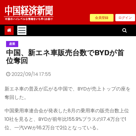
Skip
to
会員登録
ログイン
content
産業
中国、新エネ車販売台数でBYDが首
位奪回
2022/09/14 17:55
新エネ車の普及が広がる中国で、BYDが売上トップの座を
奪回した。
中国乗用車連合会が発表した8月の乗用車の販売台数上位
10社を見ると、BYDが前年比155.9%プラスの17.4万台で1
位、一汽VWが16.2万台で2位となっている。