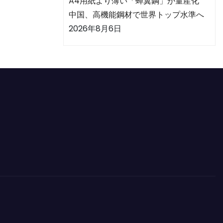
A4用紙より薄い「蝉翼鋼」が量産化
中国、高機能鋼材で世界トップ水準へ
2026年8月6日