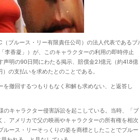
ises、LLC（ブルース・リー有限責任公司）の法人代表であるブ
国語名「李香凝」）が、このキャラクターの利用の即時停止
明の90日間にわたる掲示、賠償金2.1億元（約41.8億
5万円）の支払いを求めたとのことである。
ーを撤回するつもりもなく和解も求めない、と返答し
同様のキャラクター侵害訴訟を起こしている。当時、「ブ
く、アメリカで父の映画やキャラクターの所有権を相次
ブルース・リーそっくりの姿を商標としたことでブルー
に思われる、と見なしている。