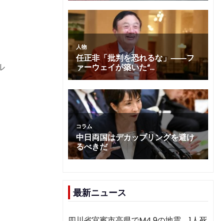
ル
最新ニュース
四川省宜賓市高県でM4.9の地震 1人死