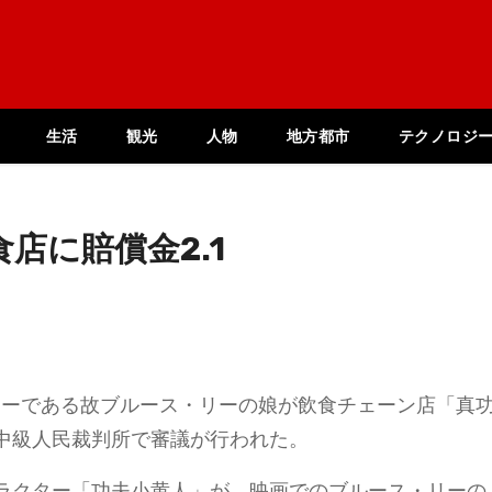
生活
観光
人物
地方都市
テクノロジ
店に賠償金2.1
ターである故ブルース・リーの娘が飲食チェーン店「真
中級人民裁判所で審議が行われた。
ラクター「功夫小黄人」が、映画でのブルース・リーの