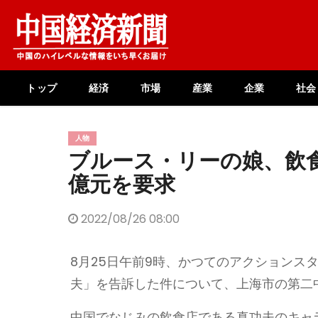
Skip
to
content
トップ
経済
市場
産業
企業
社会
人物
ブルース・リーの娘、飲食
億元を要求
2022/08/26 08:00
8月25日午前9時、かつてのアクションス
夫」を告訴した件について、上海市の第二
中国でなじみの飲食店である真功夫のキャ