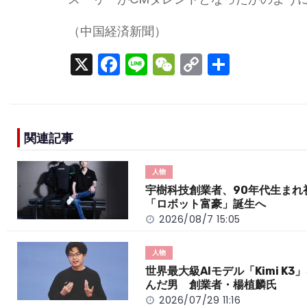
（中国経済新聞）
X
F
Li
W
C
S
a
n
e
o
h
c
e
C
p
ar
e
h
y
e
関連記事
b
a
Li
o
t
n
人物
o
k
宇樹科技創業者、90年代生まれ
「ロボット富豪」誕生へ
k
2026/08/7 15:05
人物
世界最大級AIモデル「Kimi K3
んだ男 創業者・楊植麟氏
2026/07/29 11:16