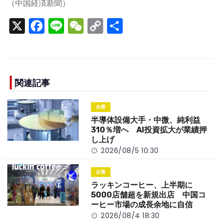
（中国経済新聞）
X
F
Li
W
C
S
a
n
e
o
h
c
e
C
p
ar
e
h
y
e
b
a
Li
関連記事
o
t
n
企業
o
k
半導体設備大手・中微、純利益
k
310％増へ AI投資拡大が業績押
し上げ
2026/08/5 10:30
企業
ラッキンコーヒー、上半期に
5000店舗超を新規出店 中国コ
ーヒー市場の成長余地に自信
2026/08/4 18:30