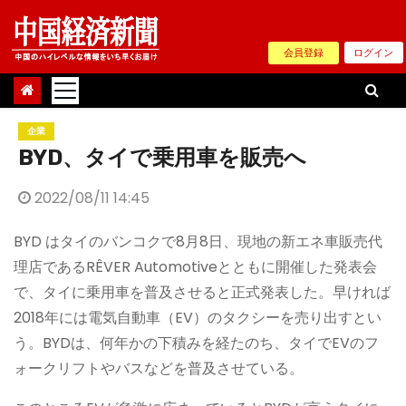
Skip
to
会員登録
ログイン
content
企業
BYD、タイで乗用車を販売へ
2022/08/11 14:45
BYD はタイのバンコクで8月8日、現地の新エネ車販売代
理店であるRÊVER Automotiveとともに開催した発表会
で、タイに乗用車を普及させると正式発表した。早ければ
2018年には電気自動車（EV）のタクシーを売り出すとい
う。BYDは、何年かの下積みを経たのち、タイでEVのフ
ォークリフトやバスなどを普及させている。