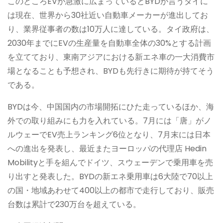
このところEVが急激に広まっているとBYDが言うタイに
は現在、世界から30社近い自動車メーカーが進出してお
り、業界従事者の数は10万人に達している。タイ政府は、
2030年までにEVの生産量を自動車全体の30%とする計画
を立てており、東南アジアにおける新エネ車の一大消費市
場となることも予想され、BYDも先行きに期待が持てそう
である。
BYDは今、中国国内の市場開拓にひた走っているほか、海
外での取り組みにも力を入れている。7月には「唐」がノ
ルウェーでEV売上ランキング6位となり、7月末には日本
への進出を発表し、最近またヨーロッパの代理店 Hedin
Mobilityと手を組んでドイツ、スウェーデンで乗用車を売
り出すと発表した。BYDの新エネ乗用車は6大陸で70以上
の国・地域あわせて400以上の都市で走行しており、販売
台数は累計で230万台を超えている。