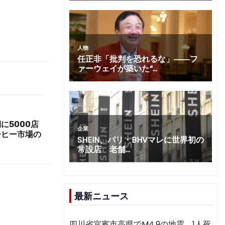
に5000店
ーヒー市場の
最新ニュース
四川省宜賓市高県でM4.9の地震 1人死