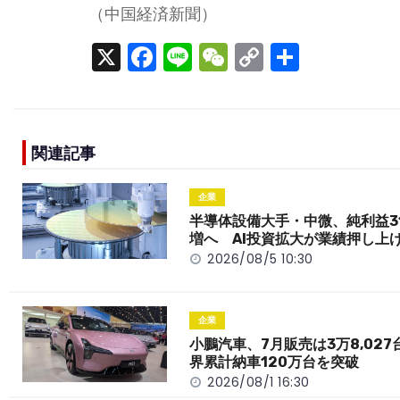
（中国経済新聞）
X
F
Li
W
C
S
a
n
e
o
h
c
e
C
p
ar
e
h
y
e
関連記事
b
a
Li
o
t
n
企業
o
k
半導体設備大手・中微、純利益3
増へ AI投資拡大が業績押し上
k
2026/08/5 10:30
企業
小鵬汽車、7月販売は3万8,027
界累計納車120万台を突破
2026/08/1 16:30