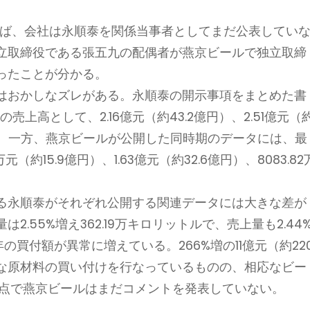
によれば、会社は永順泰を関係当事者としてまだ公表してい
立取締役である張五九の配偶者が燕京ビールで独立取締
ったことが分かる。
はおかしなズレがある。永順泰の開示事項をまとめた書
の売上高として、2.16億元（約43.2億円）、2.51億元（
）とある。一方、燕京ビールが公開した同時期のデータには、最
約15.9億円）、1.63億元（約32.6億円）、8083.82
る永順泰がそれぞれ公開する関連データには大きな差が
2.55%増え362.19万キロリットルで、売上量も2.44
の買付額が異常に増えている。266%増の11億元（約22
な原材料の買い付けを行なっているものの、相応なビー
時点で燕京ビールはまだコメントを発表していない。