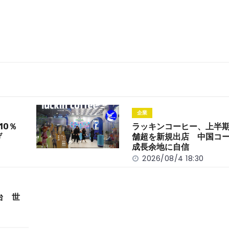
企業
10％
ラッキンコーヒー、上半期
げ
舗超を新規出店 中国コ
成長余地に自信
2026/08/4 18:30
台 世