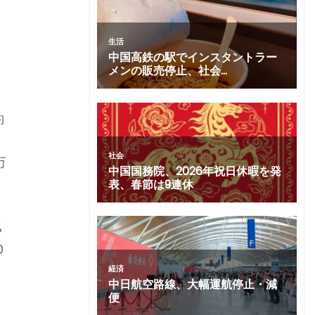
な
約
万
%
0