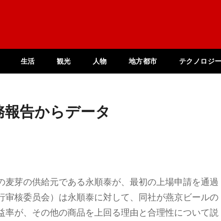
生活
観光
人物
地方都市
テクノロジ
務報告からデータ
の麦芽の供給元である永順泰が、最初の上場申請を通過
行审核委员会）は永順泰に対して、同社が燕京ビールの
益率が、その他の商品を上回る理由と合理性について説