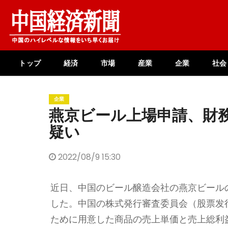
Skip
to
content
トップ
経済
市場
産業
企業
社会
企業
燕京ビール上場申請、財
疑い
2022/08/9 15:30
近日、中国のビール醸造会社の燕京ビール
した。中国の株式発行審査委員会（股票发
ために用意した商品の売上単価と売上総利