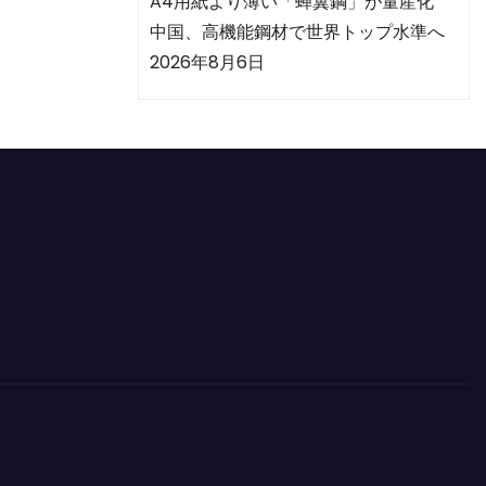
A4用紙より薄い「蝉翼鋼」が量産化
中国、高機能鋼材で世界トップ水準へ
2026年8月6日