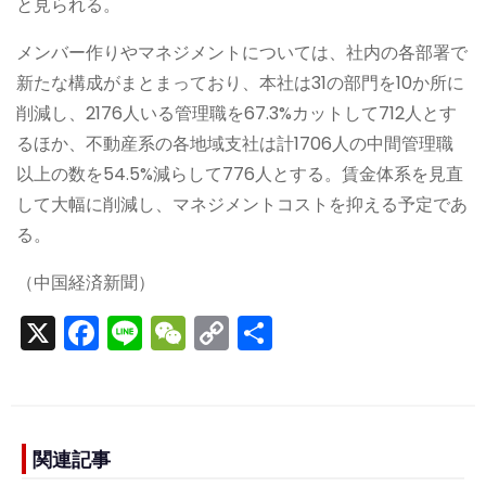
と見られる。
メンバー作りやマネジメントについては、社内の各部署で
新たな構成がまとまっており、本社は31の部門を10か所に
削減し、2176人いる管理職を67.3%カットして712人とす
るほか、不動産系の各地域支社は計1706人の中間管理職
以上の数を54.5%減らして776人とする。賃金体系を見直
して大幅に削減し、マネジメントコストを抑える予定であ
る。
（中国経済新聞）
X
F
Li
W
C
S
a
n
e
o
h
c
e
C
p
ar
e
h
y
e
b
a
Li
関連記事