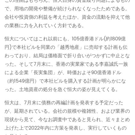
この理由はもちろん、恒大自身の資金繰り問題によるもの
で、用地の開発や整備が続けられなくなったためである。
会社や投資側の利益を考えたほか、資金の流動を抑えて他
の業務に力を入れていく方針である。
恒大についてはこれ以前にも、105億香港ドル(約1809億
円)で本社ビルを同業の「越秀地産」に売却する計画も伝
わっており、結局は価格面で折り合いがつかずに中止とな
った。そして7月末に、香港の実業家である李嘉誠氏一族
による企業「長実集団」が、時価およそ90億香港ドル
（約1549億円）で本社ビルを購入する計画が明らかにな
った。土地資産の処分を急ぐ恒大の姿が見えてくる。
恒大は、7月末に債務の再編計画を発表する予定だった
が、延期されている。会社の規模や複雑性、および業界の
現状から見て、今なお調査中であると見られ、近々まとめ
上げた上で2022年内に方策を発表し、実行していくもの