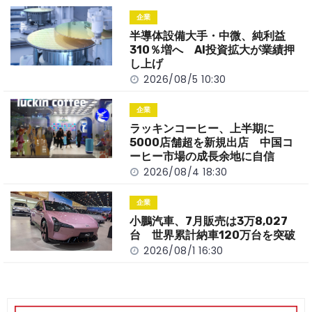
o
t
n
企業
o
k
半導体設備大手・中微、純利益
k
310％増へ AI投資拡大が業績押
し上げ
2026/08/5 10:30
企業
ラッキンコーヒー、上半期に
5000店舗超を新規出店 中国コ
ーヒー市場の成長余地に自信
2026/08/4 18:30
企業
小鵬汽車、7月販売は3万8,027
台 世界累計納車120万台を突破
2026/08/1 16:30