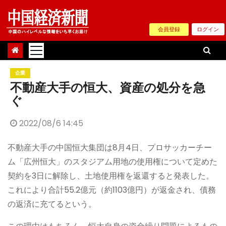
Skip
to
会員登録
ログイン
content
企業
不動産大手の恒大、資産の処分を急
ぐ
2022/08/6 14:45
不動産大手の中国恒大集団は8月4日、プロサッカーチー
ム「広州恒大」のスタジアム用地の使用権について定めた
契約を3日に解除し、土地使用権を返還すると発表した。
これにより合計55.2億元（約1103億円）が返金され、債務
の返済に充てるという。