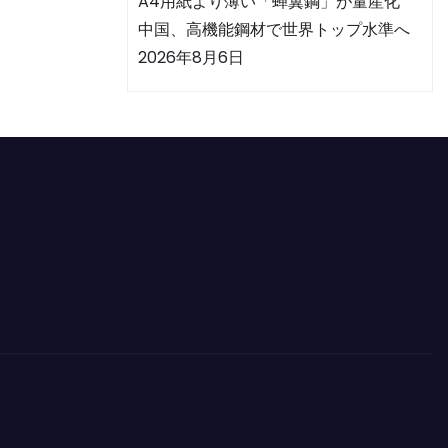
A4用紙より薄い「蝉翼鋼」が量産化
中国、高機能鋼材で世界トップ水準へ
2026年8月6日