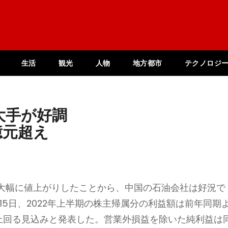
生活
観光
人物
地方都市
テクノロジ
油大手が好調
億元超え
大幅に値上がりしたことから、中国の石油会社は好況で
15日、2022年上半期の株主帰属分の利益額は前年同期
60%上回る見込みと発表した。営業外損益を除いた純利益は