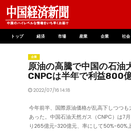
Skip
to
content
トップ
経済
市場
産業
企業
社会
企業
原油の高騰で中国の石
CNPCは半年で利益800
2022/07/16 14:18
今年前半、国際原油価格が乱高下しつつも
あった。中国石油天然ガス（CNPC）は7月
り265億元-320億元、率にして50%-