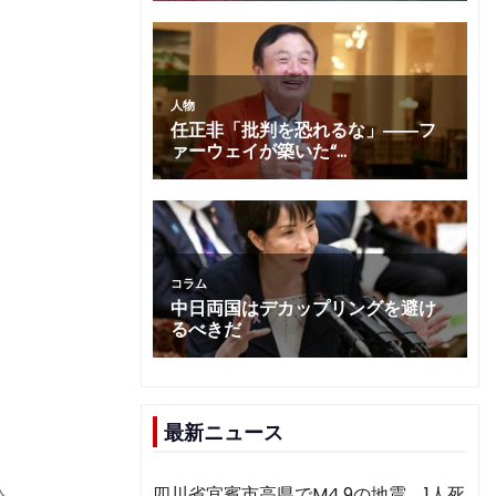
最新ニュース
四川省宜賓市高県でM4.9の地震 1人死