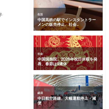
半
月
ら