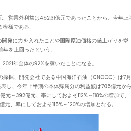
6億元、営業外利益は452.31億元であったことから、今年上
となる模様である。
田の開発に力を入れたことや国際原油価格の値上がりを挙
前年を上回ったという。
2021年全体の92%を稼いだことになる。
採掘、開発会社である中国海洋石油（CNOOC）は7
発表し、今年上半期の本体帰属分の利益額は705億元か
億元～392億元、率にしておよそ112%～118%の増加で、
億元、率にしておよそ115%～120%の増加となる。