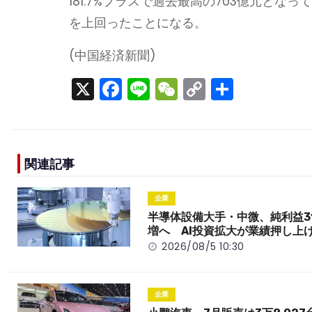
181.7%プラスで過去最高の703億元と
を上回ったことになる。
(中国経済新聞)
X
F
Li
W
C
S
a
n
e
o
h
c
e
C
p
ar
e
h
y
e
関連記事
b
a
Li
o
t
n
企業
o
k
半導体設備大手・中微、純利益3
増へ AI投資拡大が業績押し上
k
2026/08/5 10:30
企業