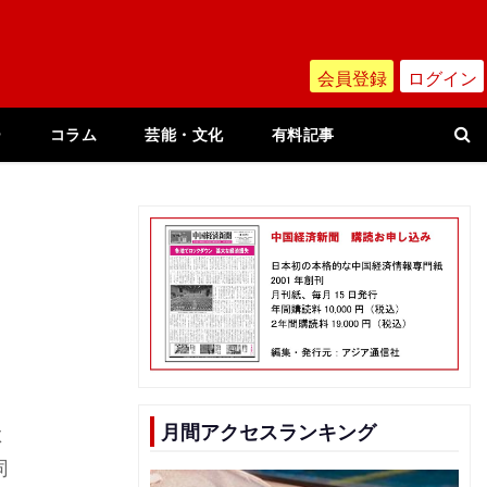
会員登録
ログイン
ー
コラム
芸能・文化
有料記事
月間アクセスランキング
よ
同