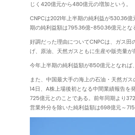
じく420億元から480億元の増加という。
CNPCは2021年上半期の純利益が530.3
期の純利益額は795.36億-850.36億元
好調だった理由についてCNPCは、ガス
げ、原油、天然ガスともに生産や販売量が
今年上半期の純利益額が850億元となれば、
また、中国最大手の海上の石油・天然ガスの
14日、A株上場後初となる中間業績報告を
725億元とのことである。前年同期より372
営業外分を除いた純利益額は698億元～715