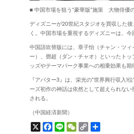
■ 中国市場を狙う“豪華版”施策 大物俳優
ディズニーが20世紀スタジオを買収した後
く。中国市場を重視するディズニーは、今
中国語吹替版には、章子怡（チャン・ツィ
ー）、鄧超（ダン・チャオ）といったトッ
ッズやテーマパーク事業への相乗効果も期
『アバター3』は、栄光の“世界興行収入1
ーズ初作の神話は依然として超えられない
される。
（中国経済新聞）
X
F
Li
W
C
S