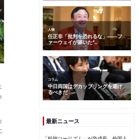
ベ
ウ
の
最新ニュース
に
「科技ツーリズム」が急成長 外国人