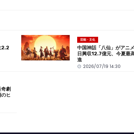
芸能・文化
2.2
中国神話「八仙」がアニ
日興収12.7億元、今夏最
進
2026/07/19 14:30
怪奇劇
例のヒ