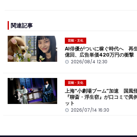
a
n
e
o
h
c
e
C
p
ar
e
h
y
e
関連記事
b
a
Li
o
t
n
芸能・文化
o
k
AI俳優がついに稼ぐ時代へ 再生
億回、広告単価420万円の衝撃
k
2026/08/4 12:30
芸能・文化
上海“小劇場ブーム”加速 国風
『聊斎・浮生窃』が口コミで異
ット
2026/07/14 16:30