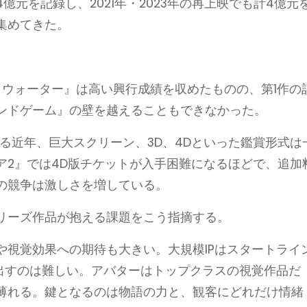
億元を記録し、2021年・2023年の再上映でも計4億元
集めてきた。
・ウォーター』は高い興行成績を収めたものの、第1作の
ンドゲーム』の壁を越えることもできなかった。
する近年、巨大スクリーン、3D、4Dといった鑑賞形式は
ア2』では4D版チケットが入手困難になるほどで、追加
の競争は激しさを増している。
リーズ作品が抱える課題をこう指摘する。
や視覚効果への期待も大きい。大規模IPはスタートライ
み出すのは難しい。アバターはトップクラスの視覚作品だ
薄れる。鍵となるのは物語の力と、観客にどれだけ情緒