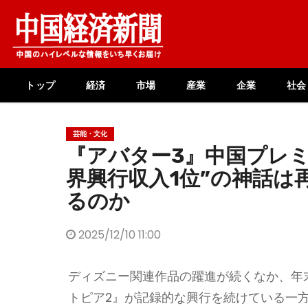
Skip
to
content
トップ
経済
市場
産業
企業
社会
芸能・文化
『アバター3』中国プレミ
界興行収入1位”の神話は
るのか
2025/12/10 11:00
ディズニー関連作品の躍進が続くなか、年
トピア2』が記録的な興行を続けている一方