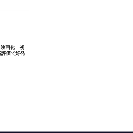
メ映画化 初
高評価で好発