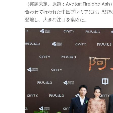
（邦題未定、原題：Avatar: Fire an
合わせて行われた中国プレミアには、監督
登壇し、大きな注目を集めた。