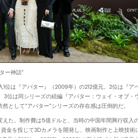
ター神話”
位は『アバター』（2009年）の212億元。2位は『ア
億元、3位は同シリーズの続編『アバター：ウェイ・オブ・
、依然として“アバター”シリーズの存在感は圧倒的だ。
きく変えた。制作費は5億ドルと、当時の中国年間興行収入
ら資金を投じて3Dカメラを開発し、映画制作と上映技術