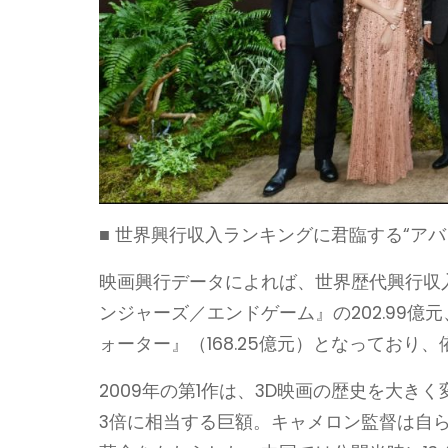
■ 世界興行収入ランキングに君臨する“アバ
映画興行データによれば、世界歴代興行収入1
ンジャーズ／エンドゲーム』の202.99
ォーター』（168.25億元）となっており
2009年の第1作は、3D映画の歴史を大
3倍に相当する巨額。キャメロン監督は自