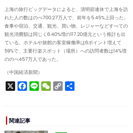
上海の旅行ビッグデータによると、清明節連休で上海を訪
れた人の数はのべ700.27万人で、前年を5.45%上回った。
食事や宿泊、交通、観光、買い物、レジャーなどすべての
観光消費額は同じく6.40%増の117.20億元という推計も出
ている。ホテルや旅館の客室稼働率は6ポイント増えて
59%で、主要行楽スポット（場所）への訪問者数は14%増
ののべ457万人であった。
（中国経済新聞）
X
F
Li
W
C
S
a
n
e
o
h
c
e
C
p
ar
e
h
y
e
b
a
Li
関連記事