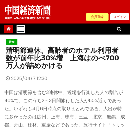
Skip
to
会員登録
ログイン
content
社会
清明節連休、高齢者のホテル利用者
数が前年比30%増 上海はのべ700
万人が詰めかける
2025/04/7 12:30
中国は清明節を含む3連休中、近場を行楽した人の割合が
40%で、このうち2～3日間旅行した人が50%近くであっ
た。いずれも4月6日時点の取りまとめである。人出が特
に多かったのは広州、上海、珠海、三亜、北京、無錫、成
都、舟山、桂林、重慶などであった。旅行サイト「トリッ