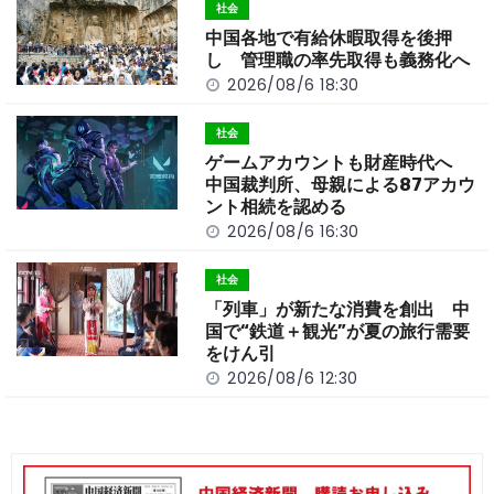
o
t
n
社会
o
k
中国各地で有給休暇取得を後押
k
し 管理職の率先取得も義務化へ
2026/08/6 18:30
社会
ゲームアカウントも財産時代へ
中国裁判所、母親による87アカウ
ント相続を認める
2026/08/6 16:30
社会
「列車」が新たな消費を創出 中
国で“鉄道＋観光”が夏の旅行需要
をけん引
2026/08/6 12:30