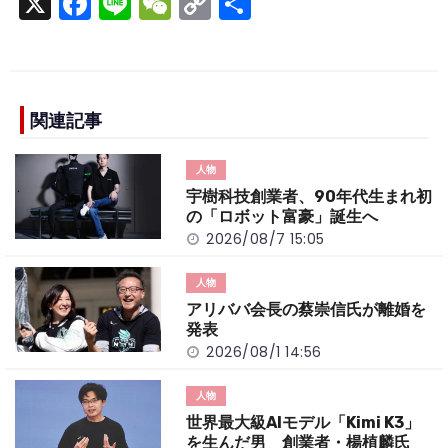
X
F
Li
W
C
S
a
n
e
o
h
c
e
C
p
ar
e
h
y
e
b
a
Li
関連記事
o
t
n
人物
o
k
宇樹科技創業者、90年代生まれ初
k
の「ロボット富豪」誕生へ
2026/08/7 15:05
人物
アリババ会長の蔡崇信氏が離婚を
発表
2026/08/1 14:56
人物
世界最大級AIモデル「Kimi K3」
を生んだ男 創業者・楊植麟氏