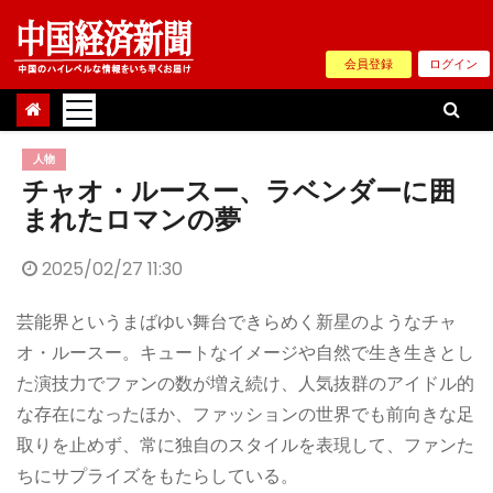
Skip
to
会員登録
ログイン
content
人物
チャオ・ルースー、ラベンダーに囲
まれたロマンの夢
2025/02/27 11:30
芸能界というまばゆい舞台できらめく新星のようなチャ
オ・ルースー。キュートなイメージや自然で生き生きとし
た演技力でファンの数が増え続け、人気抜群のアイドル的
な存在になったほか、ファッションの世界でも前向きな足
取りを止めず、常に独自のスタイルを表現して、ファンた
ちにサプライズをもたらしている。