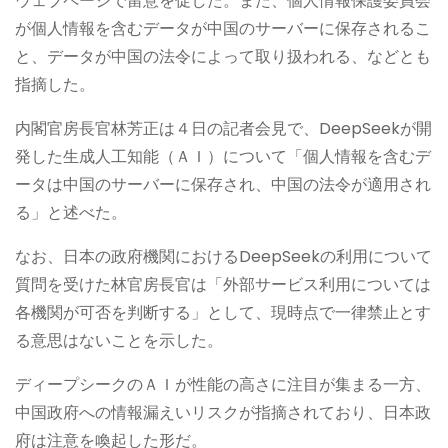
ウェブページで留意を促した。また、個人情報保護委員会
が個人情報を含むデータが中国のサーバーに保存されるこ
と、データが中国の法令によって取り扱われる、などとも
指摘した。
内閣官房長官林芳正は４日の記者会見で、DeepSeekが開
発した生成人工知能（ＡＩ）について「個人情報を含むデ
ータは中国のサーバーに保存され、中国の法令が適用され
る」と述べた。
なお、日本の政府機関におけるDeepSeekの利用について
質問を受けた林官房長官は「外部サービス利用については
各機関が可否を判断する」として、現時点で一律禁止とす
る意思はないことを示した。
ディープシークのＡＩが性能の高さに注目が集まる一方、
中国政府への情報漏えいリスクが指摘されており、日本政
府は注意を喚起した形だ。