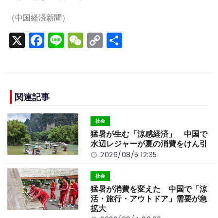
（中国経済新聞）
X
F
Li
W
C
S
a
n
e
o
h
c
e
C
p
ar
e
h
y
e
b
a
Li
関連記事
o
t
n
社会
o
k
猛暑が生む「涼感経済」 中国で
k
水辺レジャーが夏の消費をけん引
2026/08/5 12:35
社会
猛暑が消費を変えた 中国で「涼
活・旅行・アウトドア」需要が急
拡大