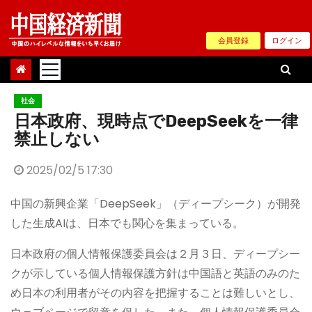
Skip
to
会員登録
ログイン
content
社会
日本政府、現時点でDeepSeekを一律
禁止しない
2025/02/5 17:30
中国の新興企業「DeepSeek」（ディープシーク）が開発
した生成AIは、日本でも関心を集まっている。
日本政府の個人情報保護委員会は２月３日、ディープシー
クが示している個人情報保護方針は中国語と英語のみのた
め日本の利用者がその内容を把握することは難しいとし、