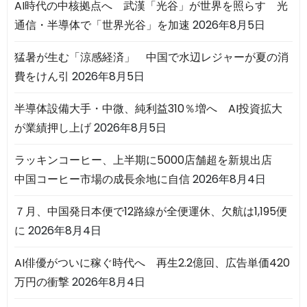
AI時代の中核拠点へ 武漢「光谷」が世界を照らす 光
通信・半導体で「世界光谷」を加速
2026年8月5日
猛暑が生む「涼感経済」 中国で水辺レジャーが夏の消
費をけん引
2026年8月5日
半導体設備大手・中微、純利益310％増へ AI投資拡大
が業績押し上げ
2026年8月5日
ラッキンコーヒー、上半期に5000店舗超を新規出店
中国コーヒー市場の成長余地に自信
2026年8月4日
７月、中国発日本便で12路線が全便運休、欠航は1,195便
に
2026年8月4日
AI俳優がついに稼ぐ時代へ 再生2.2億回、広告単価420
万円の衝撃
2026年8月4日