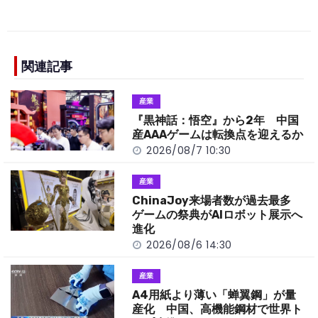
a
n
e
o
h
c
e
C
p
ar
e
h
y
e
b
a
Li
関連記事
o
t
n
産業
o
k
『黒神話：悟空』から2年 中国
k
産AAAゲームは転換点を迎えるか
2026/08/7 10:30
産業
ChinaJoy来場者数が過去最多
ゲームの祭典がAIロボット展示へ
進化
2026/08/6 14:30
産業
A4用紙より薄い「蝉翼鋼」が量
産化 中国、高機能鋼材で世界ト