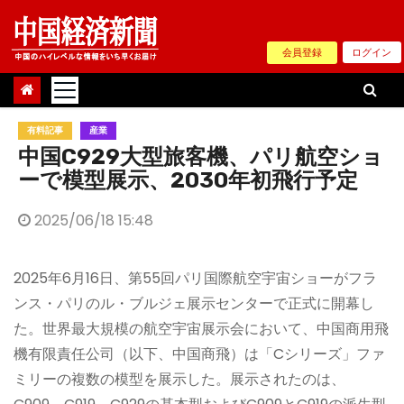
Skip
to
会員登録
ログイン
content
有料記事
産業
中国C929大型旅客機、パリ航空ショ
ーで模型展示、2030年初飛行予定
2025/06/18 15:48
2025年6月16日、第55回パリ国際航空宇宙ショーがフラ
ンス・パリのル・ブルジェ展示センターで正式に開幕し
た。世界最大規模の航空宇宙展示会において、中国商用飛
機有限責任公司（以下、中国商飛）は「Cシリーズ」ファ
ミリーの複数の模型を展示した。展示されたのは、