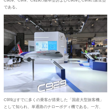
C909、C919、C929の基本型およびC909とC919の派生型
である。
C919はすでに多くの乗客が搭乗した「国産大型旅客機」
として知られ、単通路のナローボディ機である。一方、