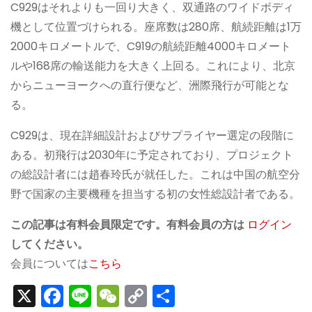
C929はそれよりも一回り大きく、双通路のワイドボディ
機として位置づけられる。座席数は280席、航続距離は1万
2000キロメートルで、C919の航続距離4000キロメート
ルや168席の輸送能力を大きく上回る。これにより、北京
からニューヨークへの直行便など、洲際飛行が可能とな
る。
C929は、現在詳細設計およびサプライヤー選定の段階に
ある。初飛行は2030年に予定されており、プロジェクト
の総設計者には趙春玲氏が就任した。これは中国の航空分
野で国家の主要機種を担当する初の女性総設計者である。
この記事は有料会員限定です。有料会員の方は
ログイン
してください。
会員については
こちら
X
F
Li
W
C
S