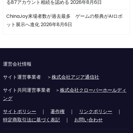
る87アカウント相続を認める
2026年8月6日
ChinaJoy来場者数が過去最多 ゲームの祭典がAIロボ
ット展示へ進化
2026年8月6日
運営会社情報
サイト運営事業者 ＞
株式会社アジア通信社
サイト共同運営事業者 ＞
株式会社クローバーホールディ
ング
サイトポリシー
｜
著作権
｜
リンクポリシー
｜
特定商取引法に基づく表記
｜
お問い合わせ