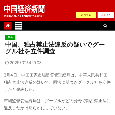
Skip
to
会員登録
ログイン
content
社会
中国、独占禁止法違反の疑いでグー
グル社を立件調査
2025/02/4 19:03
2月4日、中国国家市場監督管理総局は、中華人民共和国
独占禁止法違反の疑いで、同法に基づきグーグル社を立件
したと発表した。
市場監督管理総局は、グーグルがどの分野で独占禁止法に
違反したかは明らかにしていない。