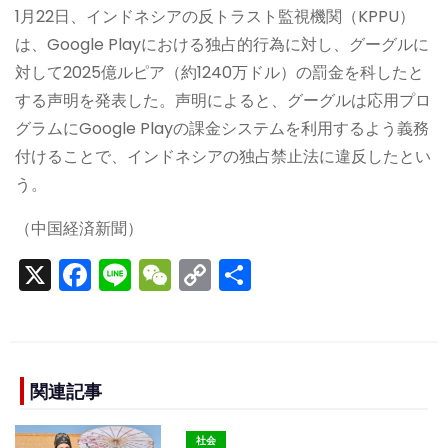
1月22日、インドネシアの反トラスト監視機関（KPPU）
は、Google Playにおける独占的行為に対し、グーグルに
対して2025億ルピア（約1240万ドル）の罰金を科したと
する声明を発表した。声明によると、グーグルは応用プロ
グラムにGoogle Playの課金システムを利用するよう義務
付けることで、インドネシアの独占禁止法に違反したとい
う。
（中国経済新聞）
X
F
Li
W
C
S
a
n
e
o
h
c
e
C
p
ar
e
h
y
e
b
a
Li
関連記事
o
t
n
社会