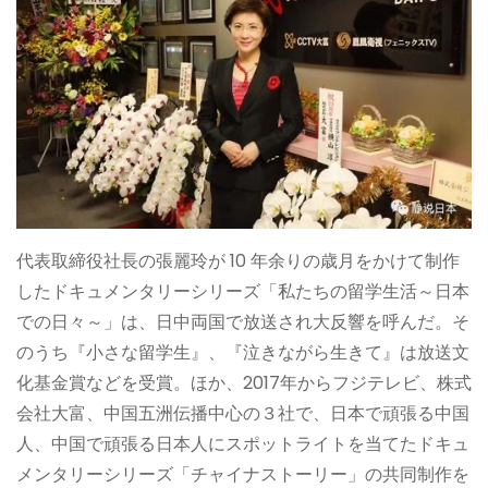
代表取締役社長の張麗玲が 10 年余りの歳月をかけて制作
したドキュメンタリーシリーズ「私たちの留学生活～日本
での日々～」は、日中両国で放送され大反響を呼んだ。そ
のうち『小さな留学生』、『泣きながら生きて』は放送文
化基金賞などを受賞。ほか、2017年からフジテレビ、株式
会社大富、中国五洲伝播中心の３社で、日本で頑張る中国
人、中国で頑張る日本人にスポットライトを当てたドキュ
メンタリーシリーズ「チャイナストーリー」の共同制作を