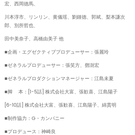
宏、西岡德馬、
川本淳市、リンリン、黄儀瑶、劉鍾德、郭斌、梨本謙次
郎、別所哲也、
田中美奈子、高橋由美子 他
■企画・エグゼクティブプロデューサー：張麗玲
■ゼネラルプロデューサー：張笑方、鄧澍宏
■ゼネラルプロダクションマネージャー：江島未夏
■脚 本：[1-5話] 株式会社大富、張歓喜、江島陽子
[6-10話] 株式会社大富、張歓喜、江島陽子、綿貫明
■制作協力：G・カンパニー
■プロデュース：神崎良