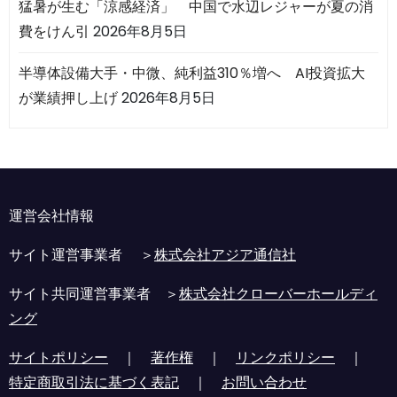
猛暑が生む「涼感経済」 中国で水辺レジャーが夏の消
費をけん引
2026年8月5日
半導体設備大手・中微、純利益310％増へ AI投資拡大
が業績押し上げ
2026年8月5日
運営会社情報
サイト運営事業者 ＞
株式会社アジア通信社
サイト共同運営事業者 ＞
株式会社クローバーホールディ
ング
サイトポリシー
｜
著作権
｜
リンクポリシー
｜
特定商取引法に基づく表記
｜
お問い合わせ