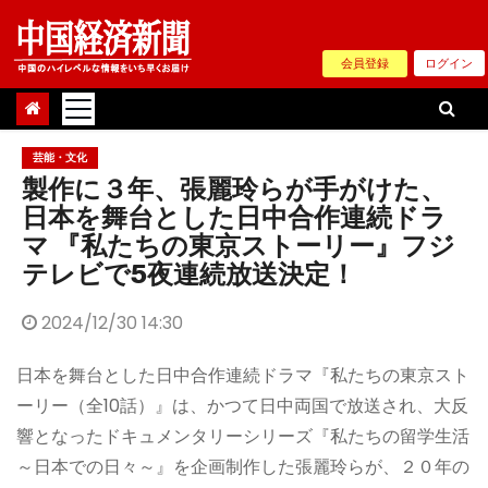
Skip
to
会員登録
ログイン
content
芸能・文化
製作に３年、張麗玲らが手がけた、
日本を舞台とした日中合作連続ドラ
マ 『私たちの東京ストーリー』フジ
テレビで5夜連続放送決定！
2024/12/30 14:30
日本を舞台とした日中合作連続ドラマ『私たちの東京スト
ーリー（全10話）』は、かつて日中両国で放送され、大反
響となったドキュメンタリーシリーズ『私たちの留学生活
～日本での日々～』を企画制作した張麗玲らが、２０年の