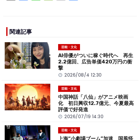
a
n
e
o
h
c
e
C
p
ar
e
h
y
e
b
a
Li
関連記事
o
t
n
芸能・文化
o
k
AI俳優がついに稼ぐ時代へ 再生
k
2.2億回、広告単価420万円の衝
撃
2026/08/4 12:30
芸能・文化
中国神話「八仙」がアニメ映画
化 初日興収12.7億元、今夏最高
評価で好発進
2026/07/19 14:30
芸能・文化
上海“小劇場ブーム”加速 国風怪