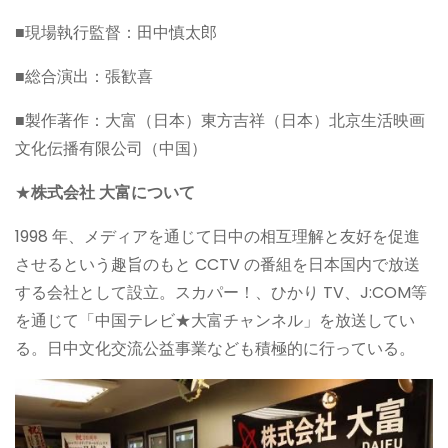
■現場執行監督：田中慎太郎
■総合演出：張歓喜
■製作著作：大富（日本）東方吉祥（日本）北京生活映画
文化伝播有限公司（中国）
★
株式会社 大富について
1998 年、メディアを通じて日中の相互理解と友好を促進
させるという趣旨のもと CCTV の番組を日本国内で放送
する会社として設立。スカパー！、ひかり TV、J:COM等
を通じて「中国テレビ★大富チャンネル」を放送してい
る。日中文化交流公益事業なども積極的に行っている。