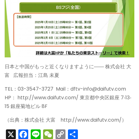
日本と中国がもっと近くなりますように―― 株式会社 大
富 広報担当：江島 未夏
TEL：03-3547-3727 Mail：dftv-info@daifutv.com
HP： http://www.daifutv.com/ 東京都中央区銀座 7‐13‐
15 銀座菊地ビル 8F
（出典：株式会社 大富 http://www.daifutv.com/）
X
F
Li
W
C
S