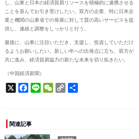
し、山東と日本の経済貿易リソースを積極的に連携させる
ことを喜んでお引き受けしたい。双方の企業、特に日本企
業と機関の山東省での発展に対して質の高いサービスを提
供し、連絡と調整をしっかりと行う。
最後に、山東に注目いただき、支援し、投資していただけ
るようお願いしたい。新しい年への出発点に立ち、双方が
共に進み、経済貿易協力の新たな未来を切り拓きたい。
（中国経済新聞）
X
F
Li
W
C
S
a
n
e
o
h
c
e
C
p
ar
e
h
y
e
b
a
Li
関連記事
o
t
n