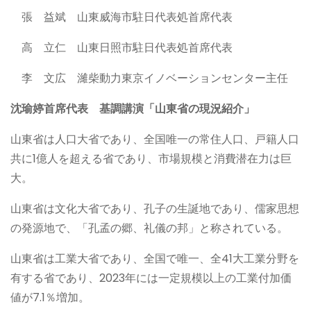
張 益斌 山東威海市駐日代表処首席代表
高 立仁 山東日照市駐日代表処首席代表
李 文広 濰柴動力東京イノベーションセンター主任
沈瑜婷首席代表 基調講演「山東省の現況紹介」
山東省は人口大省であり、全国唯一の常住人口、戸籍人口
共に1億人を超える省であり、市場規模と消費潜在力は巨
大。
山東省は文化大省であり、孔子の生誕地であり、儒家思想
の発源地で、「孔孟の郷、礼儀の邦」と称されている。
山東省は工業大省であり、全国で唯一、全41大工業分野を
有する省であり、2023年には一定規模以上の工業付加価
値が7.1％増加。