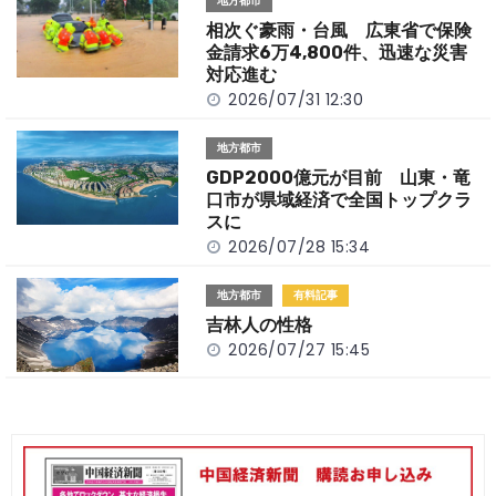
地方都市
o
k
相次ぐ豪雨・台風 広東省で保険
k
金請求6万4,800件、迅速な災害
対応進む
2026/07/31 12:30
地方都市
GDP2000億元が目前 山東・竜
口市が県域経済で全国トップクラ
スに
2026/07/28 15:34
地方都市
有料記事
吉林人の性格
2026/07/27 15:45