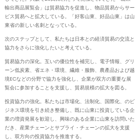
輸出商品展覧会」は貿易協力を促進し、物品貿易からサー
ビス貿易へと拡大している。「好客山東、好品山東」は山
東省の新しい名刺となっている。
次のステップとして、私たちは日本との経済貿易の交流と
協力をさらに強化したいと考えている。
貿易協力の深化。互いの優位性を補完し、電子情報、グリ
ーン低炭素、省エネ・環境、繊維・服飾、農產品および越
境ECなどの分野で協力を強化し、企業が双方の重要な展
覧会に参加することを支援し、貿易規模の拡大を図る。
投資協力の強化。私たちは市場化、法制化、国際化、のビ
ジネス環境を引き続き整備し、既に山東に投資している企
業の増資発展を歓迎し、興味のある企業に山東を訪問いた
だき、産業チェーンとサプライ・チェーンの拡大を支援
し、双方向の投資協力を推進する。