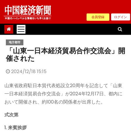
Skip
to
会員登録
ログイン
content
地方都市
「山東一日本経済貿易合作交流会」開
催された
2024/12/18 15:15
山東省政府駐日本貿代表処設立20周年を記念して「山東
一日本経済貿易合作交流会」が2024年12月17日、都内に
おいて開催され、約100名の関係者が出席した。
式次第
1. 来賓挨拶