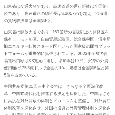
山東省は交通大省であり、高速鉄道の運行距離は全国第1
位であり、高速道路の総延長は8,600kmを超え、沿海港
の貨物取扱量は全国第1位。
山東省は開放大省であり、167箇所の省級以上の開発区を
保有し、モデル区、自由貿易試験区、総合保税区、済南新
旧エネルギー転換スタート区といった国家級の開放プラッ
トフォームが重層的に拡張されている。2023年全省の貿
易進出口額は3.3兆元に達し、増加率は1.7％、実際の外資
使用額は175.3億ドルで全国の11％、規模は全国第6位と第
5位を占めている。
中国共産党第20回三中全会では、さらなる全面深化改
革、中国式現代化を推進する決定を採択した。中国はさら
に高度な対外開放の体制とメカニズムを整備し、対外貿易
体制改革を深化させ、外国の投資と外資管理体制を深化さ