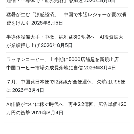
通信・半導体で「世界光谷」を加速
2026年8月5日
猛暑が生む「涼感経済」 中国で水辺レジャーが夏の消
費をけん引
2026年8月5日
半導体設備大手・中微、純利益310％増へ AI投資拡大
が業績押し上げ
2026年8月5日
ラッキンコーヒー、上半期に5000店舗超を新規出店
中国コーヒー市場の成長余地に自信
2026年8月4日
７月、中国発日本便で12路線が全便運休、欠航は1,195便
に
2026年8月4日
AI俳優がついに稼ぐ時代へ 再生2.2億回、広告単価420
万円の衝撃
2026年8月4日