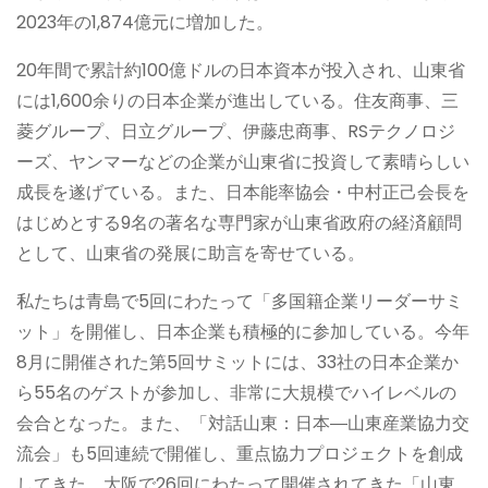
2023年の1,874億元に増加した。
20年間で累計約100億ドルの日本資本が投入され、山東省
には1,600余りの日本企業が進出している。住友商事、三
菱グループ、日立グループ、伊藤忠商事、RSテクノロジ
ーズ、ヤンマーなどの企業が山東省に投資して素晴らしい
成長を遂げている。また、日本能率協会・中村正己会長を
はじめとする9名の著名な専門家が山東省政府の経済顧問
として、山東省の発展に助言を寄せている。
私たちは青島で5回にわたって「多国籍企業リーダーサミ
ット」を開催し、日本企業も積極的に参加している。今年
8月に開催された第5回サミットには、33社の日本企業か
ら55名のゲストが参加し、非常に大規模でハイレベルの
会合となった。また、「対話山東：日本―山東産業協力交
流会」も5回連続で開催し、重点協力プロジェクトを創成
してきた。大阪で26回にわたって開催されてきた「山東