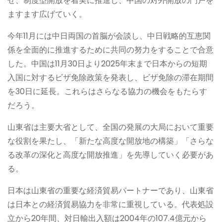
せ、制度型開放を着実に推進し、中国の対外開放の門戸を
ますます広げていく。
今年11月には中日両国の首脳が会談し、中日戦略的互恵関
係を全面的に推進するために共同の努力をすることで合意
した。中国は11月30日より2025年末まで日本からの短期
入国に対するビザ免除政策を発表し、ビザ免除の滞在期間
を30日に延長。これらはさらなる協力の機会をもたらす
だろう。
山東省は主要大省として、全国の発展の大局において重要
な役割を果たし、「新たな高度な開放地の構築」「さらな
る改革の深化と高度な開放推進」を先導していく必要があ
る。
日本は山東省の重要な経済貿易パートナーであり、山東省
は日本との経済貿易協力を非常に重視している。代表処設
立から20年間、対日輸出入額は2004年の107.4億元から