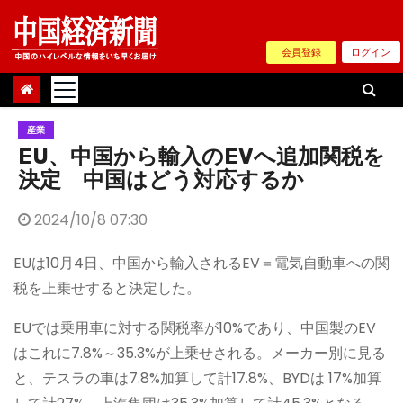
Skip
to
会員登録
ログイン
content
産業
EU、中国から輸入のEVへ追加関税を
決定 中国はどう対応するか
2024/10/8 07:30
EUは10月4日、中国から輸入されるEV＝電気自動車への関
税を上乗せすると決定した。
EUでは乗用車に対する関税率が10%であり、中国製のEV
はこれに7.8%～35.3%が上乗せされる。メーカー別に見る
と、テスラの車は7.8%加算して計17.8%、BYDは 17%加算