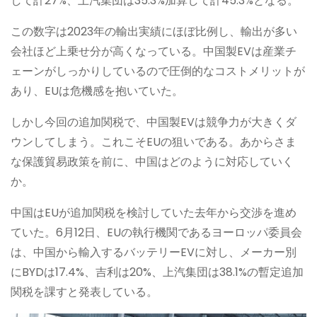
して計27%、上汽集団は35.3%加算して計45.3%となる。
この数字は2023年の輸出実績にほぼ比例し、輸出が多い
会社ほど上乗せ分が高くなっている。中国製EVは産業チ
ェーンがしっかりしているので圧倒的なコストメリットが
あり、EUは危機感を抱いていた。
しかし今回の追加関税で、中国製EVは競争力が大きくダ
ウンしてしまう。これこそEUの狙いである。あからさま
な保護貿易政策を前に、中国はどのように対応していく
か。
中国はEUが追加関税を検討していた去年から交渉を進め
ていた。6月12日、EUの執行機関であるヨーロッパ委員会
は、中国から輸入するバッテリーEVに対し、メーカー別
にBYDは17.4%、吉利は20%、上汽集団は38.1%の暫定追加
関税を課すと発表している。