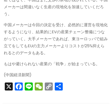
メーカーは間違いなく生産の現地化を加速していくだろ
う。
中国メーカーは今回の決定を受け、必然的に運営を現地化
するようになり、結果的にEVの産業チェーン整備につな
がっていく。大手メーカーであれば、東ヨーロッパで組み
立てをしてもEUの主力メーカーよりコストが25%抑えら
れるとのデータもある。
もはや避けられない産業の「戦争」が始まっている。
(中国経済新聞)
X
F
Li
W
C
S
a
n
e
o
h
c
e
C
p
ar
e
h
y
e