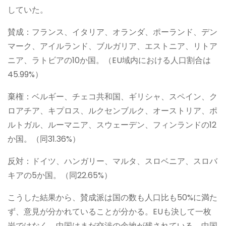
していた。
賛成：フランス、イタリア、オランダ、ポーランド、デン
マーク、アイルランド、ブルガリア、エストニア、リトア
ニア、ラトビアの10か国。（EU域内における人口割合は
45.99%）
棄権：ベルギー、チェコ共和国、ギリシャ、スペイン、ク
ロアチア、キプロス、ルクセンブルク、オーストリア、ポ
ルトガル、ルーマニア、スウェーデン、フィンランドの12
か国。（同31.36%）
反対：ドイツ、ハンガリー、マルタ、スロベニア、スロバ
キアの5か国。（同22.65%）
こうした結果から、賛成派は国の数も人口比も50%に満た
ず、意見が分かれていることが分かる。EUも決して一枚
岩ではなく、中国はまだ交渉の余地が残されている。中国