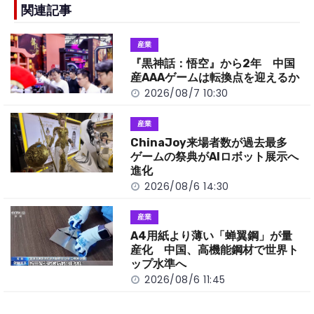
b
a
Li
関連記事
o
t
n
産業
o
k
『黒神話：悟空』から2年 中国
k
産AAAゲームは転換点を迎えるか
2026/08/7 10:30
産業
ChinaJoy来場者数が過去最多
ゲームの祭典がAIロボット展示へ
進化
2026/08/6 14:30
産業
A4用紙より薄い「蝉翼鋼」が量
産化 中国、高機能鋼材で世界ト
ップ水準へ
2026/08/6 11:45