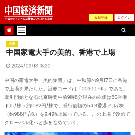
Skip
to
会員登録
ログイン
content
企業
中国家電大手の美的、香港で上場
2024/09/18 18:30
中国の家電大手「美的集団」は、中秋節の9月17日に香港
で上場を果たした。証券コードは「00300.HK」である。
取引開始となる北京時間午前9時8分現在の株価は60香港
ドル/株（約1082円/株で、発行価額の54.8香港ドル/株
（約988円/株）を9.49%上回っている。この上場で改めて
クローバル化へと歩を進めていく。