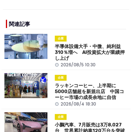
c
e
C
p
ar
e
h
y
e
b
a
Li
関連記事
o
t
n
企業
o
k
半導体設備大手・中微、純利益
k
310％増へ AI投資拡大が業績押
し上げ
2026/08/5 10:30
企業
ラッキンコーヒー、上半期に
5000店舗超を新規出店 中国コ
ーヒー市場の成長余地に自信
2026/08/4 18:30
企業
小鵬汽車、7月販売は3万8,027
台 世界累計納車120万台を突破