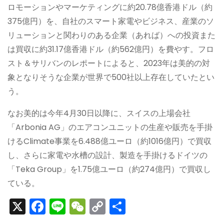
ロモーションやマーケティングに約20.78億香港ドル（約
375億円）を、自社のスマート家電やビジネス、産業のソ
リューションと関わりのある企業（あれば）への投資また
は買収に約31.17億香港ドル（約562億円）を費やす。フロ
スト＆サリバンのレポートによると、2023年は美的の対
象となりそうな企業が世界で500社以上存在していたとい
う。
なお美的は今年4月30日以降に、スイスの上場会社
「Arbonia AG」のエアコンユニットの生産や販売を手掛
けるClimate事業を6.488億ユーロ（約1016億円）で買収
し、さらに家電や水槽の設計、製造を手掛けるドイツの
「Teka Group」を1.75億ユーロ（約274億円）で買収し
ている。
X
F
Li
W
C
S
a
n
e
o
h