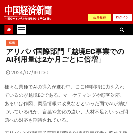
Skip
to
会員登録
ログイン
content
経済
アリババ国際部門「越境EC事業での
AI利用量は2か月ごとに倍増」
2024/07/19 11:30
様々な業種でAIの導入が進む中、ここ1年間特に力を入れ
ているのが越境ECである。マーケティングや顧客対応、
あるいは作図、商品情報の改良などといった面でAIが結び
ついているほか、言葉や文化の違い、人材不足といった問
題への対応も期待されている。