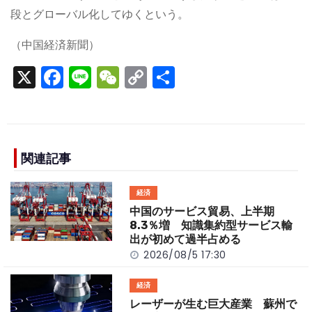
段とグローバル化してゆくという。
（中国経済新聞）
X
F
Li
W
C
S
a
n
e
o
h
c
e
C
p
ar
e
h
y
e
b
a
Li
関連記事
o
t
n
経済
o
k
中国のサービス貿易、上半期
k
8.3％増 知識集約型サービス輸
出が初めて過半占める
2026/08/5 17:30
経済
レーザーが生む巨大産業 蘇州で