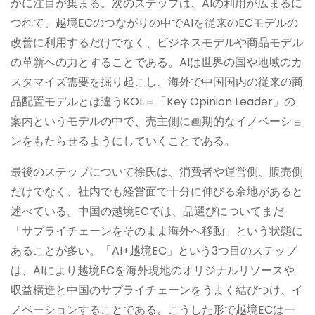
かに注目が集まる。次のステップは、AIの利用が広まるに
つれて、越境ECのつながりの中でAIを従来のECモデルの
改善に利用するだけでなく、ビジネスモデルや商品モデル
の革新への力とすることである。AIは世界の国や地域のカ
スタマイズ需要を掘り起こし、海外で中国国内の従来の商
品配置モデルとは違うKOL＝「Key Opinion Leader」の
案内というモデルの中で、売主側に画期的なイノベーショ
ンをもたらせるようにしていくことである。
最後のステップについて徐氏は、消費者や運営側、販売側
だけでなく、社内でも経営面で十分に伸びる余地があると
述べている。中国の越境ECでは、品選びについてまだ
「サプライチェーンをそのまま海外へ移動」という状態に
あることが多い。「AI+越境EC」という3つ目のステップ
は、AIにより越境ECを海外現地のオリジナルリソースや
収益構造と中国のサプライチェーンをうまく結びつけ、イ
ノベーションすることである。こうした形で越境ECは一