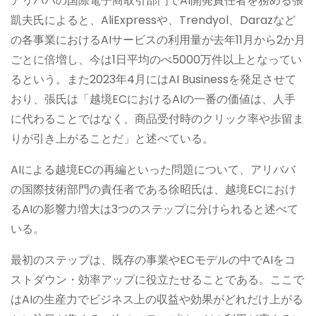
アリババの国際電子商取引部門でAI開発責任者を務める張
凱夫氏によると、AliExpressや、Trendyol、Darazなど
の各事業におけるAIサービスの利用量が去年11月から2か月
ごとに倍増し、今は1日平均のべ5000万件以上となってい
るという。また2023年4月にはAI Businessを発足させて
おり、張氏は「越境ECにおけるAIの一番の価値は、人手
に代わることではなく、商品受付時のクリック率や歩留ま
りが引き上がることだ」と述べている。
AIによる越境ECの再編といった問題について、アリババ
の国際技術部門の責任者である徐昭氏は、越境ECにおけ
るAIの影響力増大は3つのステップに分けられると述べて
いる。
最初のステップは、既存の事業やECモデルの中でAIをコ
ストダウン・効率アップに役立たせることである。ここで
はAIの生産力でビジネス上の収益や効果がどれだけ上がる