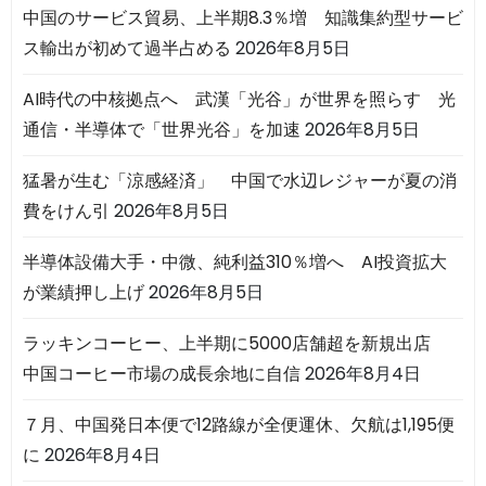
中国のサービス貿易、上半期8.3％増 知識集約型サービ
ス輸出が初めて過半占める
2026年8月5日
AI時代の中核拠点へ 武漢「光谷」が世界を照らす 光
通信・半導体で「世界光谷」を加速
2026年8月5日
猛暑が生む「涼感経済」 中国で水辺レジャーが夏の消
費をけん引
2026年8月5日
半導体設備大手・中微、純利益310％増へ AI投資拡大
が業績押し上げ
2026年8月5日
ラッキンコーヒー、上半期に5000店舗超を新規出店
中国コーヒー市場の成長余地に自信
2026年8月4日
７月、中国発日本便で12路線が全便運休、欠航は1,195便
に
2026年8月4日