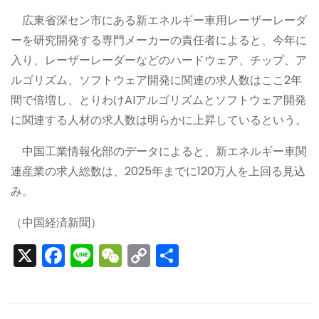
広東省深セン市にある新エネルギー車用レーザーレーダ
ーを研究開発する専門メーカーの責任者によると、今年に
入り、レーザーレーダーなどのハードウェア、チップ、ア
ルゴリズム、ソフトウェア開発に関連の求人数はここ2年
間で倍増し、とりわけAIアルゴリズムとソフトウェア開発
に関連する人材の求人数は明らかに上昇しているという。
中国工業情報化部のデータによると、新エネルギー車関
連産業の求人総数は、2025年までに120万人を上回る見込
み。
（中国経済新聞）
X
F
Li
W
C
S
a
n
e
o
h
c
e
C
p
ar