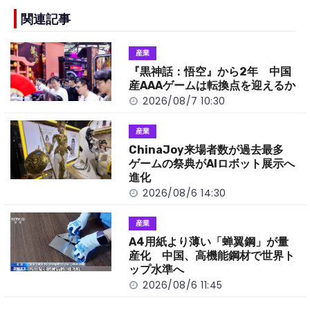
e
h
y
e
b
a
Li
関連記事
o
t
n
産業
o
k
『黒神話：悟空』から2年 中国
k
産AAAゲームは転換点を迎えるか
2026/08/7 10:30
産業
ChinaJoy来場者数が過去最多
ゲームの祭典がAIロボット展示へ
進化
2026/08/6 14:30
産業
A4用紙より薄い「蝉翼鋼」が量
産化 中国、高機能鋼材で世界ト
ップ水準へ
2026/08/6 11:45