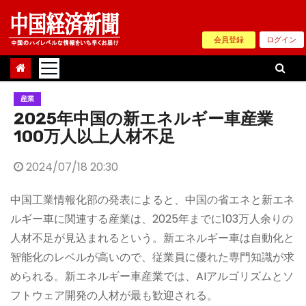
Skip
to
会員登録
ログイン
content
産業
2025年中国の新エネルギー車産業
100万人以上人材不足
2024/07/18 20:30
中国工業情報化部の発表によると、中国の省エネと新エネ
ルギー車に関連する産業は、2025年までに103万人余りの
人材不足が見込まれるという。新エネルギー車は自動化と
智能化のレベルが高いので、従業員に優れた専門知識が求
められる。新エネルギー車産業では、AIアルゴリズムとソ
フトウェア開発の人材が最も歓迎される。