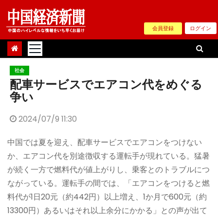
Skip
to
会員登録
ログイン
content
社会
配車サービスでエアコン代をめぐる
争い
2024/07/9 11:30
中国では夏を迎え、配車サービスでエアコンをつけない
か、エアコン代を別途徴収する運転手が現れている。猛暑
が続く一方で燃料代が値上がりし、乗客とのトラブルにつ
ながっている。運転手の間では、「エアコンをつけると燃
料代が1日20元（約442円）以上増え、1か月で600元（約
13300円）あるいはそれ以上余分にかかる」との声が出て