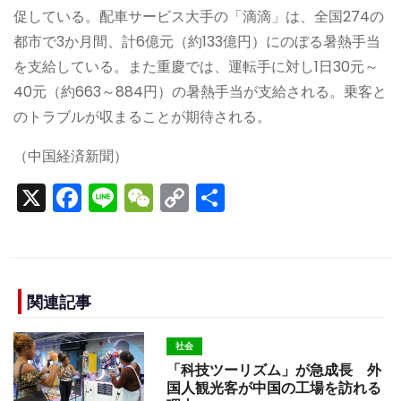
促している。配車サービス大手の「滴滴」は、全国274の
都市で3か月間、計6億元（約133億円）にのぼる暑熱手当
を支給している。また重慶では、運転手に対し1日30元～
40元（約663～884円）の暑熱手当が支給される。乗客と
のトラブルが収まることが期待される。
（中国経済新聞）
X
F
Li
W
C
S
a
n
e
o
h
c
e
C
p
ar
e
h
y
e
b
a
Li
関連記事
o
t
n
社会
o
k
「科技ツーリズム」が急成長 外
k
国人観光客が中国の工場を訪れる