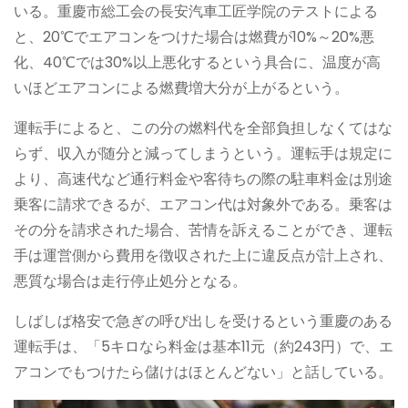
いる。重慶市総工会の長安汽車工匠学院のテストによる
と、20℃でエアコンをつけた場合は燃費が10%～20%悪
化、40℃では30%以上悪化するという具合に、温度が高
いほどエアコンによる燃費増大分が上がるという。
運転手によると、この分の燃料代を全部負担しなくてはな
らず、収入が随分と減ってしまうという。運転手は規定に
より、高速代など通行料金や客待ちの際の駐車料金は別途
乗客に請求できるが、エアコン代は対象外である。乗客は
その分を請求された場合、苦情を訴えることができ、運転
手は運営側から費用を徴収された上に違反点が計上され、
悪質な場合は走行停止処分となる。
しばしば格安で急ぎの呼び出しを受けるという重慶のある
運転手は、「5キロなら料金は基本11元（約243円）で、エ
アコンでもつけたら儲けはほとんどない」と話している。