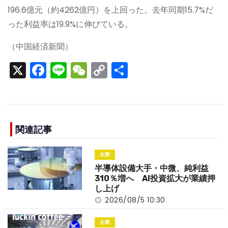
196.6億元（約4262億円）を上回った。去年同期15.7%だ
った利益率は19.9%に伸びている。
（中国経済新聞）
X
F
Li
W
C
S
a
n
e
o
h
c
e
C
p
ar
e
h
y
e
b
a
Li
関連記事
o
t
n
企業
o
k
半導体設備大手・中微、純利益
k
310％増へ AI投資拡大が業績押
し上げ
2026/08/5 10:30
企業