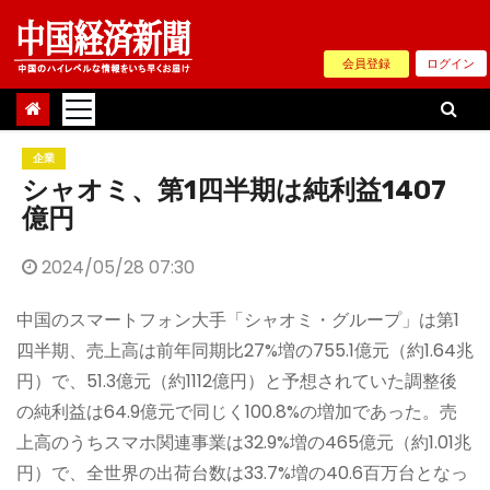
Skip
to
会員登録
ログイン
content
企業
シャオミ、第1四半期は純利益1407
億円
2024/05/28 07:30
中国のスマートフォン大手「シャオミ・グループ」は第1
四半期、売上高は前年同期比27%増の755.1億元（約1.64兆
円）で、51.3億元（約1112億円）と予想されていた調整後
の純利益は64.9億元で同じく100.8%の増加であった。売
上高のうちスマホ関連事業は32.9%増の465億元（約1.01兆
円）で、全世界の出荷台数は33.7%増の40.6百万台となっ