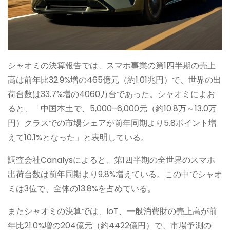
シャオミの決算報告では、スマホ事業の第1四半期の売上
高は前年比32.9%増の465億元（約1.01兆円）で、世界の出
荷台数は33.7%増の4060万台であった。シャオミによお
ると、「中国本土で、5,000–6,000元（約10.8万～13.0万
円）クラスでの市場シェアが前年同期より5.8ポイント増
えて10.1%となった」と表明している。
調査会社Canalysによると、第1四半期の全世界のスマホ
出荷台数は前年同期より9.8%増えている。この中でシャオ
ミは3位で、全体の13.8%を占めている。
またシャオミの決算では、IoT、一般消費財の売上高が前
年比21.0%増の204億元（約4422億円）で、市場予測の