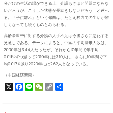
分だけの生活の場ができる上、介護もさほど問題にならな
いだろうが、こうした状態が長続きしないだろう」と述べ
る。「子供離れ」という傾向は、たとえ独力での生活が難
しくなっても続くものとみられる。
高齢者世帯に対する介護の人手不足は今後さらに悪化する
見通しである。データによると、中国の平均世帯人数は、
2000年は3.44人だったが、それから10年間で年平均
0.011%ずつ減って2010年には3.10人に、さらに10年間で平
均0.017%減り2020年には2.62人となっている。
（中国経済新聞）
X
F
Li
W
C
S
a
n
e
o
h
c
e
C
p
ar
e
h
y
e