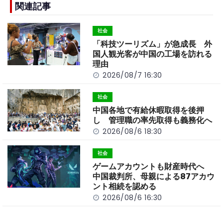
b
a
Li
関連記事
o
t
n
社会
o
k
「科技ツーリズム」が急成長 外
k
国人観光客が中国の工場を訪れる
理由
2026/08/7 16:30
社会
中国各地で有給休暇取得を後押
し 管理職の率先取得も義務化へ
2026/08/6 18:30
社会
ゲームアカウントも財産時代へ
中国裁判所、母親による87アカウ
ント相続を認める
2026/08/6 16:30