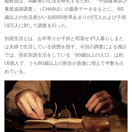
趙教授は、高齢者の生活を研究するため、「中国健康及び
養老追跡調査」（CHARLS）の最新データをもとに、 60
歳以上の生活者がいる6000世帯あまりの1万人および子供
1.9万人に対して調査を行った。
別居生活とは、お年寄りが子供と同居せず1人暮らしまた
は夫婦で生活している状態を指す。今回の調査による推計
では、現在別居生活をしている「60歳以上の人口」は約
1.6億人で、うち80歳以上の割合が急激に増えて半数を占
めている。