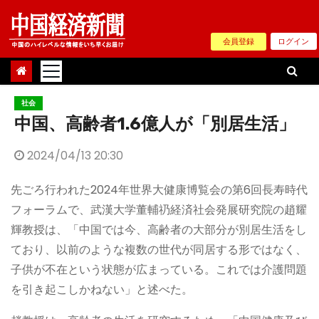
Skip
to
会員登録
ログイン
content
社会
中国、高齢者1.6億人が「別居生活」
2024/04/13 20:30
先ごろ行われた2024年世界大健康博覧会の第6回長寿時代
フォーラムで、武漢大学董輔礽経済社会発展研究院の趙耀
輝教授は、「中国では今、高齢者の大部分が別居生活をし
ており、以前のような複数の世代が同居する形ではなく、
子供が不在という状態が広まっている。これでは介護問題
を引き起こしかねない」と述べた。