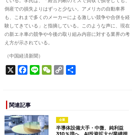
ている。李氏は、「経営判断のミスで買収で損をしても、
倒産での損失よりはずっと少ない。アメリカの自動車界
も、これまで多くのメーカーによる激しい競争や合併を経
験してきている」と指摘している。このような声に、現在
の新エネ車の競争や今後の取り組み内容に対する業界の考
え方が示されている。
（中国経済新聞）
X
F
Li
W
C
S
a
n
e
o
h
c
e
C
p
ar
e
h
y
e
b
a
Li
関連記事
o
t
n
企業
o
k
半導体設備大手・中微、純利益
310％増へ AI投資拡大が業績押