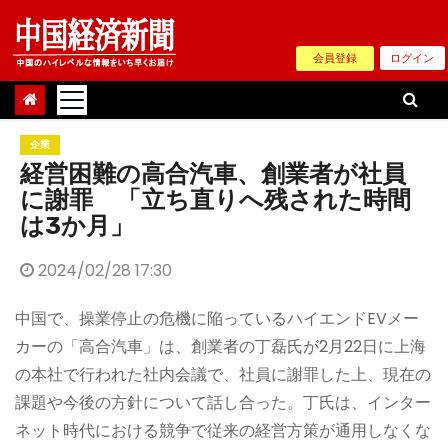
Skip
to
会員登録
ログイン
content
企業
経営困難の高合汽車、創業者が社員
に謝罪 「立ち直りへ残された時間
は3か月」
2024/02/28 17:30
中国で、操業停止の危機に陥っているハイエンドEVメー
カーの「高合汽車」は、創業者の丁磊氏が2月22日に上海
の本社で行われた社内会議で、社員に謝罪した上、現在の
課題や今後の方針について話し合った。丁氏は、インター
ネット時代における競争で従来の経営方策が通用しなくな