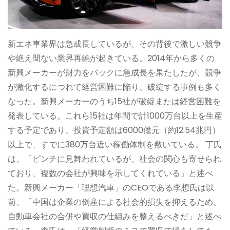
新エネ車業界は急成長しているが、その背後で激しい競争
や絶え間ない業界再編が起きている。2014年から多くの
新興メーカーが財力をバックに急成長を果たしたが、競争
が激化するにつれて経営困難に陥り、破綻する事例も多く
なった。新興メーカーのうち15社が破綻または経営困難を
発表している。これら15社は年間で計1000万台以上を生産
する予定であり、投資予定額は6000億元（約12.54兆円）
以上で、すでに380万台近い稼働体制を敷いている。 丁氏
は、「ピンチに見舞われているが、社会の関心も寄せられ
ており、複数の会社が興味を示してくれている」と述べ
た。新興メーカー「理想汽車」のCEOである李想氏は以
前、「中国は企業の倒産による社会的損失を抑えるため、
自動車会社の合併や買収の仕組みを整えるべきだ」と述べ