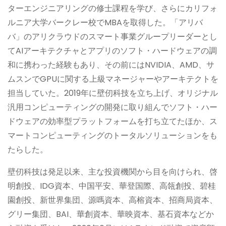
ターエンジニアリングの修士課程を学び、さらにカリフォ
ルニア大学バークレー校でMBAを取得した。「アリバ
バ」のアリクラウドのスマート事業グループリーダーとし
てAIアーキテクチャとアプリのソフト・ハードウェアの調
和に携わった経験もあり、その前にはNVIDIA、AMD、サ
ムスンでGPUに関する上級マネージャーやアーキテクトを
担当していた。2019年に壁仞科技を立ち上げ、オリジナル
汎用コンピューティングの開発に取り組んでソフト・ハー
ドウェアの効率型プラットフォームを打ち立てたほか、ス
マートコンピューティングのトータルソリューションをも
たらした。
壁仞科技は発足以来、主な投資機関から目を向けられ、啓
明創投、IDG資本、中国平安、華登国際、高瓴創投、碧桂
園創投、新世界集団、源嗎資本、高榕資本、招商局資本、
グリー集団、BAI、華創資本、華映資本、基石資本などか