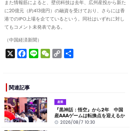
また情報筋によると、壁仞科技は去年、広州産投から新た
に20億元（約413億円）の融資を受けており、さらには香
港でのIPO上場を企てているという。同社はいずれに対し
てもコメント未発表である。
（中国経済新聞）
X
F
Li
W
C
S
a
n
e
o
h
c
e
C
p
ar
e
h
y
e
b
a
Li
関連記事
o
t
n
産業
o
k
『黒神話：悟空』から2年 中国
k
産AAAゲームは転換点を迎えるか
2026/08/7 10:30