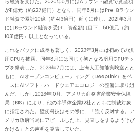
ら融資を受けた。2020年6月にはAラウンド融資で資産額
が11億元（約227億円）となり、同年8月にはPre-Bラウン
ド融資で累計20億（約413億円）近くに達し、2021年3月
にはBラウンド融資を受け、資産額は目下、50億元（約
1031億円）以上となっている。
これをバックに成長も著しく、2022年3月には初めての汎
用GPUを披露、同年8月には同じく初となる汎用GPUチッ
プを発表した。2023年7月には、上海人工知能実験室とと
もに、AIオープンコンピューティング（DeepLink）をベ
ースにAIソフト・ハードウェアエコロジーの整備に取り組
んだ。しかし2023年10月、アメリカ商務省産業安全保障
局（BIS）により、他の半導体企業12社とともに制裁対象
に指定された。壁仞科技はその際に、「強く反対する。ア
メリカ政府当局にアピールした上、見直しをするよう呼び
かける」との声明を発表していた。