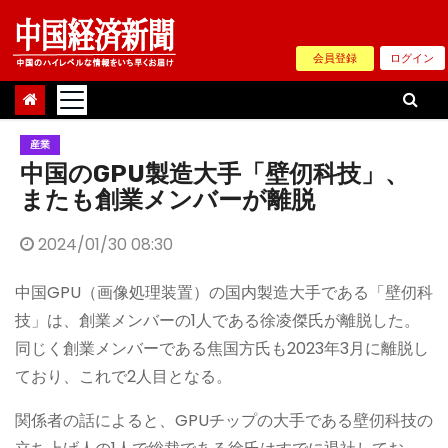
Skip
to
会員登録
ログイン
content
産業
中国のGPU製造大手「壁仞科技」、
またも創業メンバーが離脱
2024/01/30 08:30
中国GPU（画像処理装置）の国内製造大手である「壁仞科
技」は、創業メンバーの1人である徐凌傑氏が離脱した。
同じく創業メンバーである焦国方氏も2023年3月に離脱し
ており、これで2人目となる。
関係者の話によると、GPUチップの大手である壁仞科技の