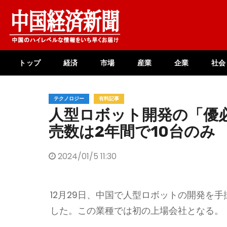
Skip
to
content
トップ
経済
市場
産業
企業
社会
テクノロジー
有料記事
人型ロボット開発の「優
売数は2年間で10台のみ
2024/01/5 11:30
12月29日、中国で人型ロボットの開発を手
した。この業種では初の上場会社となる。