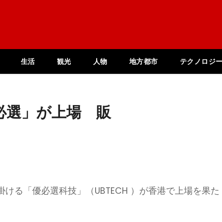
生活
観光
人物
地方都市
テクノロジ
必選」が上場 販
掛ける「優必選科技」（UBTECH ）が香港で上場を果た