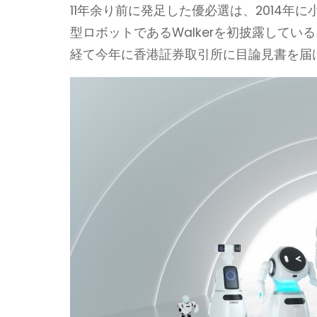
11年余り前に発足した優必選は、2014年に
型ロボットであるWalkerを初披露してい
経て今年に香港証券取引所に目論見書を届