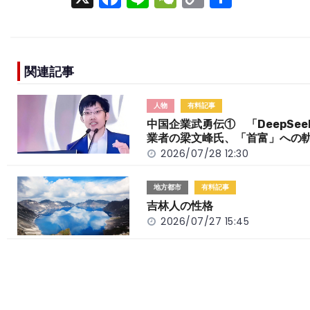
a
n
e
o
h
c
e
C
p
ar
e
h
y
e
関連記事
b
a
Li
o
t
n
人物
有料記事
o
k
中国企業武勇伝① 「DeepSee
業者の梁文峰氏、「首富」への
k
2026/07/28 12:30
地方都市
有料記事
吉林人の性格
2026/07/27 15:45