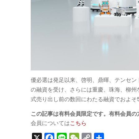
優必選は発足以来、啓明、鼎暉、テンセン
の融資を受け、さらには重慶、珠海、柳州
式売り出し前の数回にわたる融資でおよそ56
この記事は有料会員限定です。有料会員の
会員については
こちら
X
F
Li
W
C
S