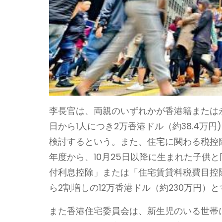
李長官は、両親のいずれかが香港籍または永
日から1人につき2万香港ドル（約38.4万
検討するという。また、住宅に関わる税控除
年度から、10月25日以降に生まれた子供
付利息控除」または「住宅賃貸料税費目控除
ら2割増しの12万香港ドル（約230万円）
また香港住宅委員会は、新生児のいる世帯