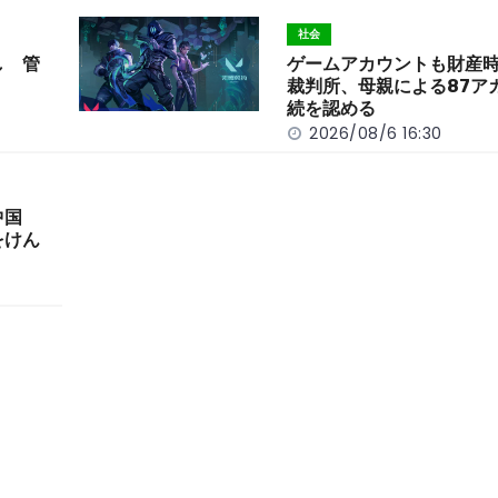
社会
し 管
ゲームアカウントも財産
裁判所、母親による87ア
続を認める
2026/08/6 16:30
中国
をけん