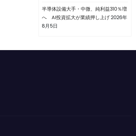
半導体設備大手・中微、純利益310％増
へ AI投資拡大が業績押し上げ
2026年
8月5日