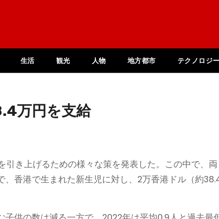
生活
観光
人物
地方都市
テクノロジ
.4万円を支給
率を引き上げるための様々な策を発表した。この中で、両
、香港で生まれた新生児に対し、2万香港ドル（約38.
。
子供の数は減る一方で、2022年は平均0.9人と過去最