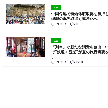
b
a
Li
o
t
n
社会
o
k
中国各地で有給休暇取得を後押
理職の率先取得も義務化へ
k
2026/08/6 18:30
社会
「列車」が新たな消費を創出 
で“鉄道＋観光”が夏の旅行需要
引
2026/08/6 12:30