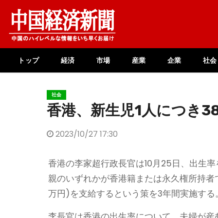
Skip
to
content
トップ
経済
市場
産業
企業
社会
社会
香港、新生児1人につき38
2023/10/27 17:30
香港の李家超行政長官は10月25日、出生
親のいずれかが香港籍または永久権所持者で
万円)を支給するという策を3年間実施する
李長官は香港の出生率について、夫婦が産む