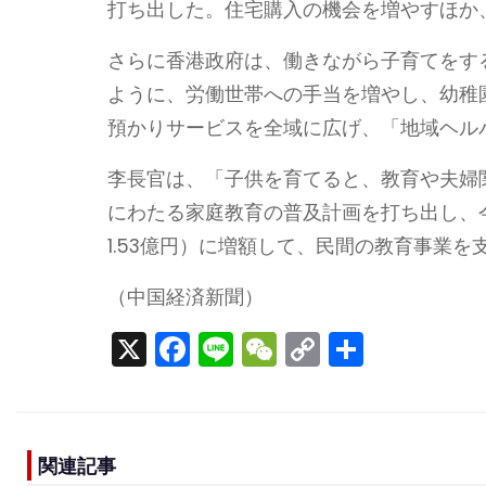
打ち出した。住宅購入の機会を増やすほか
さらに香港政府は、働きながら子育てをす
ように、労働世帯への手当を増やし、幼稚
預かりサービスを全域に広げ、「地域ヘル
李長官は、「子供を育てると、教育や夫婦
にわたる家庭教育の普及計画を打ち出し、
1.53億円）に増額して、民間の教育事業
（中国経済新聞）
X
F
Li
W
C
S
a
n
e
o
h
c
e
C
p
ar
e
h
y
e
関連記事