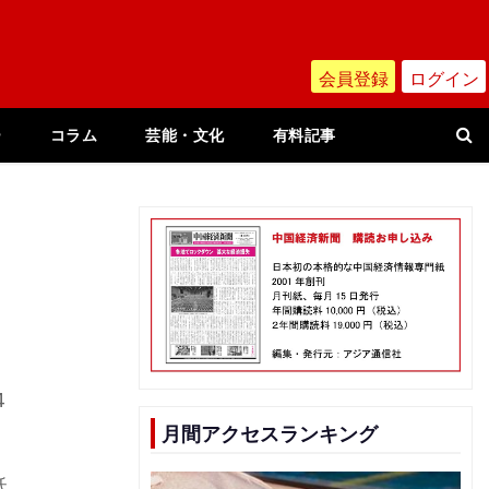
会員登録
ログイン
ー
コラム
芸能・文化
有料記事
4
月間アクセスランキング
低