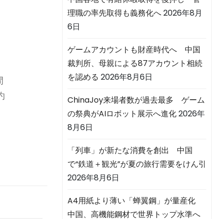
理職の率先取得も義務化へ
2026年8月
6日
ゲームアカウントも財産時代へ 中国
裁判所、母親による87アカウント相続
を認める
2026年8月6日
間
約
ChinaJoy来場者数が過去最多 ゲーム
の祭典がAIロボット展示へ進化
2026年
8月6日
「列車」が新たな消費を創出 中国
で“鉄道＋観光”が夏の旅行需要をけん引
2026年8月6日
A4用紙より薄い「蝉翼鋼」が量産化
中国、高機能鋼材で世界トップ水準へ