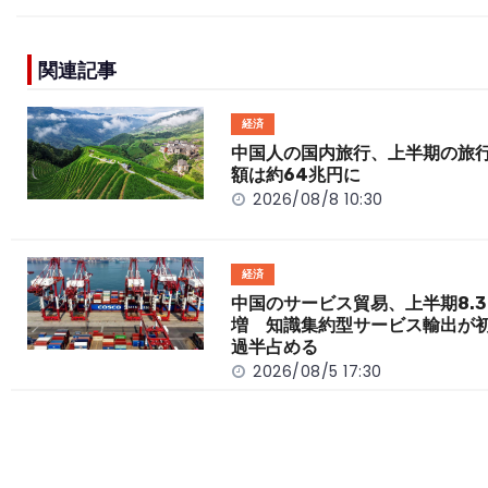
c
e
C
p
ar
e
h
y
e
関連記事
b
a
Li
o
t
n
経済
o
k
中国人の国内旅行、上半期の旅
額は約64兆円に
k
2026/08/8 10:30
経済
中国のサービス貿易、上半期8.3
増 知識集約型サービス輸出が
過半占める
2026/08/5 17:30