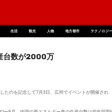
生活
観光
人物
地方都市
テクノロジ
台数が2000万
達したのを記念して7月3日、広州でイベントが開催され
年1〜5月、中国の新エネルギー車の生産台数は前年同期