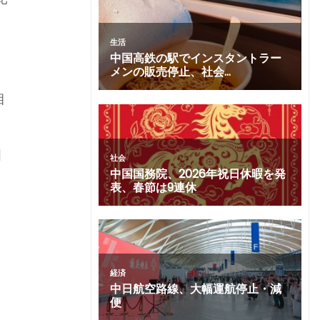
数
目
国