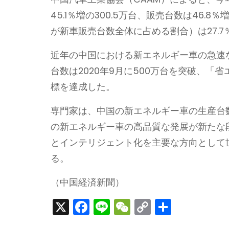
45.1％増の300.5万台、販売台数は46
が新車販売台数全体に占める割合）は27.7
近年の中国における新エネルギー車の急速
台数は2020年9月に500万台を突破、「省
標を達成した。
専門家は、中国の新エネルギー車の生産台数
の新エネルギー車の高品質な発展が新たな
とインテリジェント化を主要な方向として
る。
（中国経済新聞）
X
F
Li
W
C
S
a
n
e
o
h