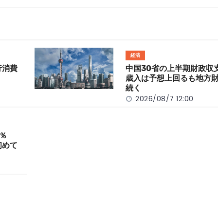
経済
行消費
中国30省の上半期財政
歳入は予想上回るも地方
続く
2026/08/7 12:00
％
初めて