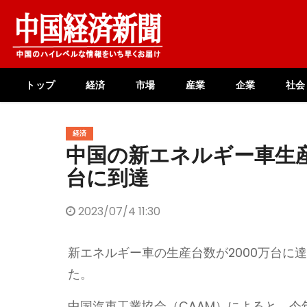
Skip
to
content
トップ
経済
市場
産業
企業
社会
経済
中国の新エネルギー車生産
台に到達
2023/07/4 11:30
新エネルギー車の生産台数が2000万台に
た。
中国汽車工業協会（CAAM）によると、今