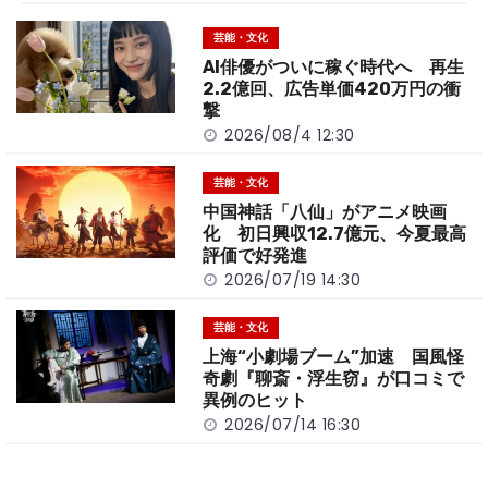
o
t
n
芸能・文化
o
k
AI俳優がついに稼ぐ時代へ 再生
k
2.2億回、広告単価420万円の衝
撃
2026/08/4 12:30
芸能・文化
中国神話「八仙」がアニメ映画
化 初日興収12.7億元、今夏最高
評価で好発進
2026/07/19 14:30
芸能・文化
上海“小劇場ブーム”加速 国風怪
奇劇『聊斎・浮生窃』が口コミで
異例のヒット
2026/07/14 16:30