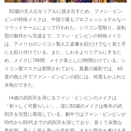
82歳の主人公をリアルに描き出すため、ファン・ビン
ビンの特殊メイクは、中国で最もプロフェッショナルなハ
リウッドチームによって行われた。シリコン型取り、反転
型の製作から完成まで、ファン・ビンビンの特殊メイク
は、アメリカのシリコン製人工皮膚を顔だけでなく首と手
にも貼り付けている。また、しわをよりリアルにするた
め、メイクに7時間、メイク落としに1時間かけている。シ
リコン製マスクは密閉されており、真夏の撮影では、40
度の熱と汗でファン・ビンビンの顔には、何度もかぶれと
水疱ができた。
14歳の武則天を演じるファン・ビンビンのメイクは
「初々しく可愛らしい」、逆に82歳のメイクは晩年の武
則天を完璧に再現している。劇中ではファン・ビンビンが
10代から80代までの武則天を演じており、若くて未熟な
青年期、美しく落ち着いた壮年期、大きな変化を遂げる老