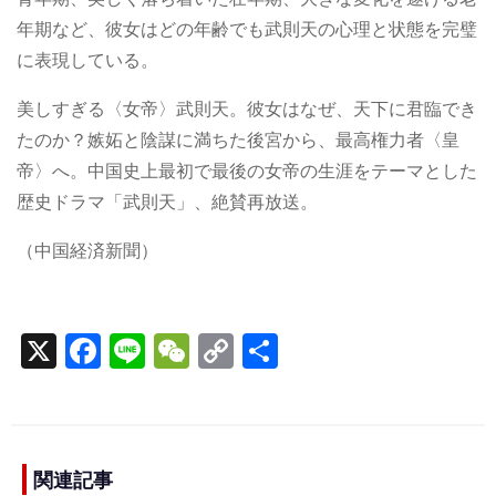
年期など、彼女はどの年齢でも武則天の心理と状態を完璧
に表現している。
美しすぎる〈女帝〉武則天。彼女はなぜ、天下に君臨でき
たのか？嫉妬と陰謀に満ちた後宮から、最高権力者〈皇
帝〉へ。中国史上最初で最後の女帝の生涯をテーマとした
歴史ドラマ「武則天」、絶賛再放送。
（中国経済新聞）
X
F
Li
W
C
S
a
n
e
o
h
c
e
C
p
ar
e
h
y
e
b
a
Li
関連記事