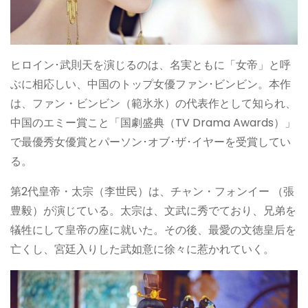
ヒロイン･武則天を演じるのは、名実ともに「女帝」と呼
ぶに相応しい、中国のトップ女優ファン･ビンビン。本作
は、ファン・ビンビン（範氷氷）の代表作として知られ、
中国のエミー賞こと「国劇盛典（TV Drama Awards）」
で最優秀女優賞とパーソン･オブ･ザ･イヤーを受賞してい
る。
第2代皇帝・太宗（李世民）は、チャン・フォンイー （張
豊毅）が演じている。太宗は、文武に秀でており、兄弟を
犠牲にして皇帝の座に就いた。その後、最愛の文徳皇后を
亡くし、宮廷入りした武如意に徐々に惹かれていく。