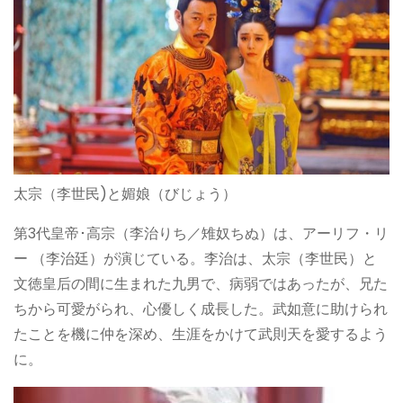
太宗（李世民)と媚娘（びじょう）
第3代皇帝･高宗（李治りち／雉奴ちぬ）は、アーリフ・リ
ー （李治廷）が演じている。李治は、太宗（李世民）と
文徳皇后の間に生まれた九男で、病弱ではあったが、兄た
ちから可愛がられ、心優しく成長した。武如意に助けられ
たことを機に仲を深め、生涯をかけて武則天を愛するよう
に。