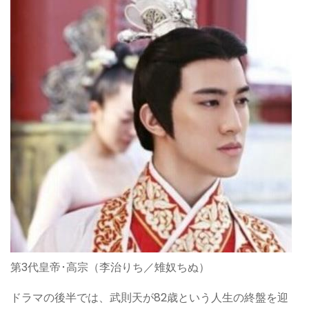
第3代皇帝･高宗（李治りち／雉奴ちぬ）
ドラマの後半では、武則天が82歳という人生の終盤を迎