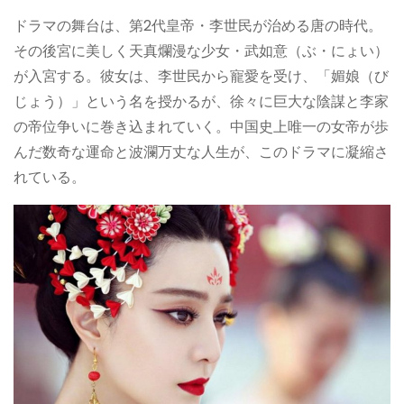
ドラマの舞台は、第2代皇帝・李世民が治める唐の時代。
その後宮に美しく天真爛漫な少女・武如意（ぶ・にょい）
が入宮する。彼女は、李世民から寵愛を受け、「媚娘（び
じょう）」という名を授かるが、徐々に巨大な陰謀と李家
の帝位争いに巻き込まれていく。中国史上唯一の女帝が歩
んだ数奇な運命と波瀾万丈な人生が、このドラマに凝縮さ
れている。