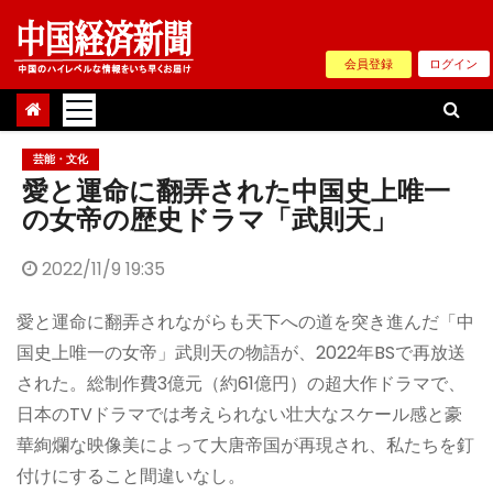
Skip
to
会員登録
ログイン
content
芸能・文化
愛と運命に翻弄された中国史上唯一
の女帝の歴史ドラマ「武則天」
2022/11/9 19:35
愛と運命に翻弄されながらも天下への道を突き進んだ「中
国史上唯一の女帝」武則天の物語が、2022年BSで再放送
された。総制作費3億元（約61億円）の超大作ドラマで、
日本のTVドラマでは考えられない壮大なスケール感と豪
華絢爛な映像美によって大唐帝国が再現され、私たちを釘
付けにすること間違いなし。