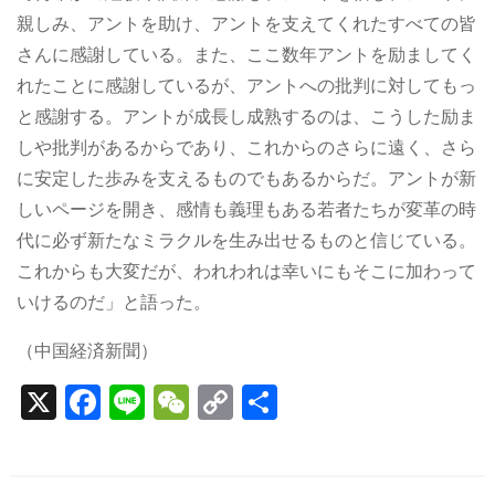
親しみ、アントを助け、アントを支えてくれたすべての皆
さんに感謝している。また、ここ数年アントを励ましてく
れたことに感謝しているが、アントへの批判に対してもっ
と感謝する。アントが成長し成熟するのは、こうした励ま
しや批判があるからであり、これからのさらに遠く、さら
に安定した歩みを支えるものでもあるからだ。アントが新
しいページを開き、感情も義理もある若者たちが変革の時
代に必ず新たなミラクルを生み出せるものと信じている。
これからも大変だが、われわれは幸いにもそこに加わって
いけるのだ」と語った。
（中国経済新聞）
X
F
Li
W
C
S
a
n
e
o
h
c
e
C
p
ar