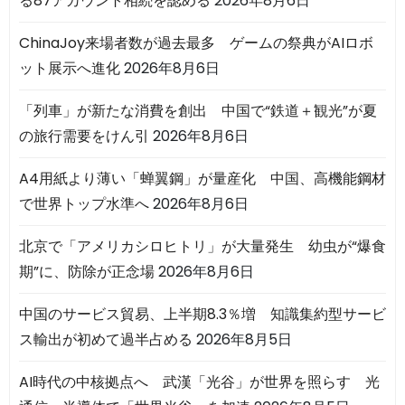
る87アカウント相続を認める
2026年8月6日
ChinaJoy来場者数が過去最多 ゲームの祭典がAIロボ
ット展示へ進化
2026年8月6日
「列車」が新たな消費を創出 中国で“鉄道＋観光”が夏
の旅行需要をけん引
2026年8月6日
A4用紙より薄い「蝉翼鋼」が量産化 中国、高機能鋼材
で世界トップ水準へ
2026年8月6日
北京で「アメリカシロヒトリ」が大量発生 幼虫が“爆食
期”に、防除が正念場
2026年8月6日
中国のサービス貿易、上半期8.3％増 知識集約型サービ
ス輸出が初めて過半占める
2026年8月5日
AI時代の中核拠点へ 武漢「光谷」が世界を照らす 光