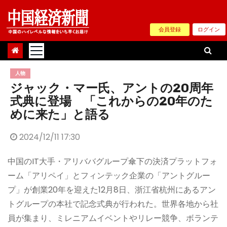
Skip
to
会員登録
ログイン
content
人物
ジャック・マー氏、アントの20周年
式典に登場 「これからの20年のた
めに来た」と語る
2024/12/11 17:30
中国のIT大手・アリババグループ傘下の決済プラットフォ
ーム「アリペイ」とフィンテック企業の「アントグルー
プ」が創業20年を迎えた12月8日、浙江省杭州にあるアン
トグループの本社で記念式典が行われた。世界各地から社
員が集まり、ミレニアムイベントやリレー競争、ボランテ