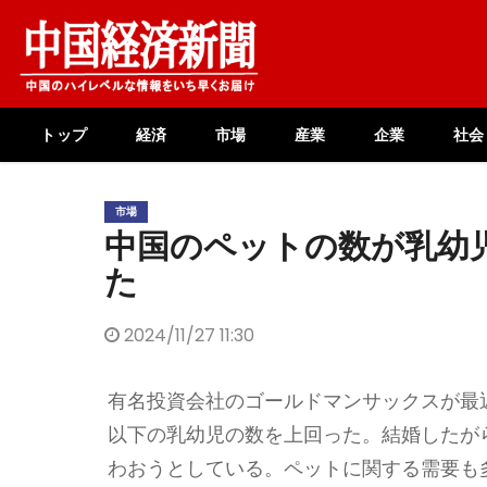
Skip
to
content
トップ
経済
市場
産業
企業
社会
市場
中国のペットの数が乳幼
た
2024/11/27 11:30
有名投資会社のゴールドマンサックスが最
以下の乳幼児の数を上回った。結婚したが
わおうとしている。ペットに関する需要も