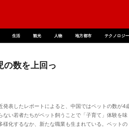
生活
観光
人物
地方都市
テクノロジ
児の数を上回っ
近発表したレポートによると、中国ではペットの数が4
らない若者たちがペット飼うことで「子育て」体験を味
多様化するなか、新たな職業も生まれている。ペットの