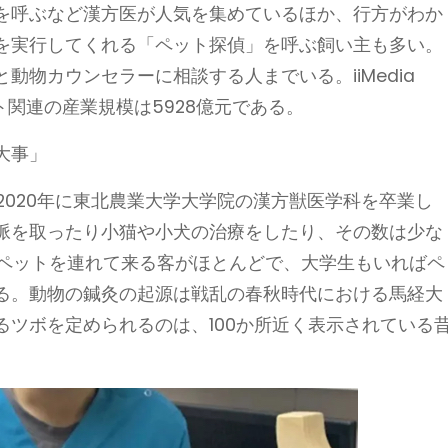
を呼ぶなど漢方医が人気を集めているほか、行方がわか
を実行してくれる「ペット探偵」を呼ぶ飼い主も多い。
動物カウンセラーに相談する人までいる。iiMedia
ペット関連の産業規模は5928億元である。
大事」
。2020年に東北農業大学大学院の漢方獣医学科を卒業し
脈を取ったり小猫や小犬の治療をしたり、その数は少な
たペットを連れて来る客がほとんどで、大学生もいればペ
る。動物の鍼灸の起源は戦乱の春秋時代における馬経大
ツボを定められるのは、100か所近く表示されている