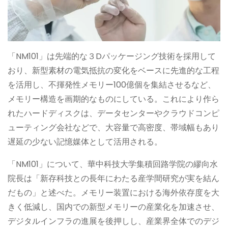
「NM101」は先端的な３Dパッケージング技術を採用して
おり、新型素材の電気抵抗の変化をベースに先進的な工程
を活用し、不揮発性メモリー100億個を集結させるなど、
メモリー構造を画期的なものにしている。これにより作ら
れたハードディスクは、データセンターやクラウドコンピ
ューティング会社などで、大容量で高密度、帯域幅もあり
遅延の少ない記憶媒体として活用される。
「NM101」について、華中科技大学集積回路学院の繆向水
院長は「新存科技との長年にわたる産学間研究が実を結ん
だもの」と述べた。メモリー装置における海外依存度を大
きく低減し、国内での新型メモリーの産業化を加速させ、
デジタルインフラの進展を後押しし、産業界全体でのデジ