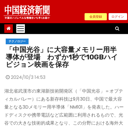
Skip
to
会員登録
ログイン
content
テクノロジー
「中国光谷」に大容量メモリー用半
導体が登場 わずか1秒で10GBハイ
ビジョン映画を保存
2024/10/3 14:53
湖北省武漢市の東湖新技術開発区（「中国光谷」＝オプテ
ィカルバレー）にある新存科技は9月30日、中国で最大容
量となる3Dメモリー用半導体「NM101」を発表した。ハー
ドディスクや携帯電話など広範囲に利用されるもので、光
谷での大きな技術的成果となり、この分野における海外大