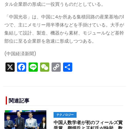
タル企業群の形成に一役買うものだとしている。
「中国光谷」は、中国に4か所ある集積回路の産業基地の1
つで、主にメモリー用半導体などを手掛けている。大手が
集結して設計、製造、機器から素材、モジュールなど基幹
部位に至る企業群を急速に形成しつつある。
(中国経済新聞)
X
F
Li
W
C
S
a
n
e
o
h
c
e
C
p
ar
e
h
y
e
b
a
Li
関連記事
o
t
n
テクノロジー
o
k
中国人数学者が初のフィールズ賞
受賞 鄧煜氏と王虹氏が快挙、数