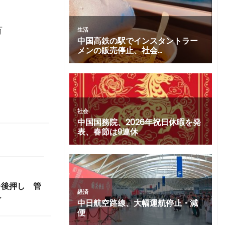
万
を後押し 管
へ