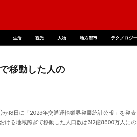
生活
観光
人物
地方都市
テクノロジ
ぎで移動した人の
が18日に「2023年交通運輸業界発展統計公報」を発表
おける地域跨ぎで移動した人口数は612億8800万人にの