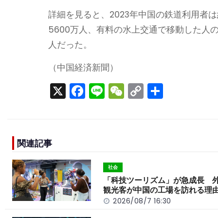
詳細を見ると、2023年中国の鉄道利用者は
5600万人、有料の水上交通で移動した人の
人だった。
（中国経済新聞）
X
F
Li
W
C
S
a
n
e
o
h
c
e
C
p
ar
e
h
y
e
関連記事
b
a
Li
o
t
n
社会
o
k
「科技ツーリズム」が急成長 
観光客が中国の工場を訪れる理
k
2026/08/7 16:30