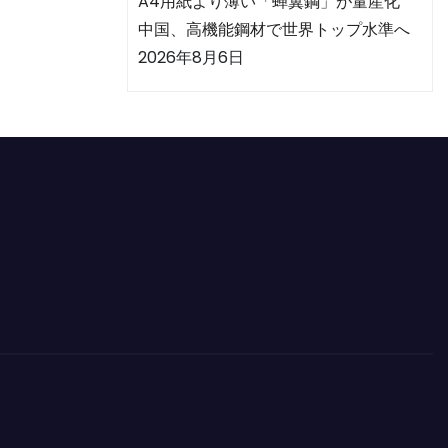
A4用紙より薄い「蝉翼鋼」が量産化
中国、高機能鋼材で世界トップ水準へ
2026年8月6日