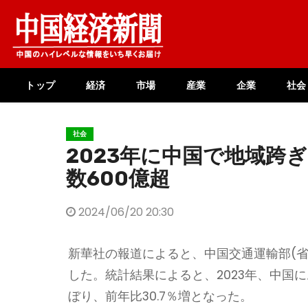
Skip
to
content
トップ
経済
市場
産業
企業
社会
社会
2023年に中国で地域跨
数600億超
2024/06/20 20:30
新華社の報道によると、中国交通運輸部(省)
した。統計結果によると、2023年、中国に
ぼり、前年比30.7％増となった。