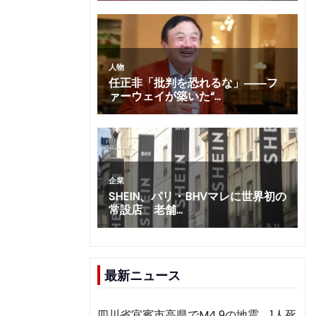
最新ニュース
四川省宜賓市高県でM4.9の地震 1人死