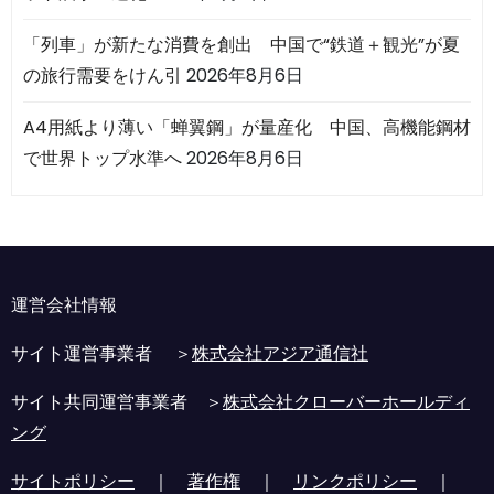
「列車」が新たな消費を創出 中国で“鉄道＋観光”が夏
の旅行需要をけん引
2026年8月6日
A4用紙より薄い「蝉翼鋼」が量産化 中国、高機能鋼材
で世界トップ水準へ
2026年8月6日
運営会社情報
サイト運営事業者 ＞
株式会社アジア通信社
サイト共同運営事業者 ＞
株式会社クローバーホールディ
ング
サイトポリシー
｜
著作権
｜
リンクポリシー
｜