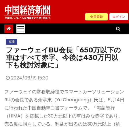
Skip
to
会員登録
ログイン
content
市場
ファーウェイBU会長「650万以下の
車はすべて赤字、今後は430万円以
下も検討対象に」
2024/06/19 15:30
ファーウェイの常務取締役でスマートカーソリューション
BUの会長である余承東（Yu Chengdong）氏は、6月14日
に行われた中国自動車白書フォーラムで、「鴻蒙智行
（HIMA）を搭載した30万元以下の車はみな赤字であり、
売る度に損をしている。利益が出るのは30万元以上（約