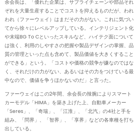
余会長は、「優れた企業は、サプライチェーンや部品それ
ぞれを大量生産することでコストを抑えるものだが、われ
われ（ファーウェイ）はまだその力がない。これに気づい
てから徐々にレベルアップしている。インテリジェント化
や末端BG To Cといったスキルなど、ハイテク面について
は強く、利用のしやすさの把握や製品デザインの掌握、品
質の管理といった点も含めて、製品価値を大きくすること
ができる」という。「コストや価格の競争が嫌なのではな
く、それだけの力がない、あるいはその力をつけている最
中なので、価値を争うほかないのだ」と言った。
ファーウェイはこの2年間、余会長の辣腕によりスマート
カーモデル「HIMA」を築き上げた上、自動車メーカー
「Seres」、「奇瑞」、「江淮」、「北汽」の4社と手を
組み、「問界」、「智界」、「享界」などの各車種を打ち
出している。