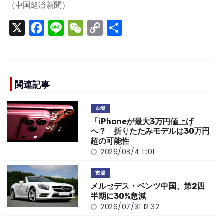
（中国経済新聞）
X
F
Li
W
C
S
a
n
e
o
h
c
e
C
p
ar
e
h
y
e
b
a
Li
関連記事
o
t
n
市場
o
k
「iPhoneが最大3万円値上げ
k
へ？ 折りたたみモデルは30万円
超の可能性
2026/08/4 11:01
市場
メルセデス・ベンツ中国、第2四
半期に30%急減
2026/07/31 12:32