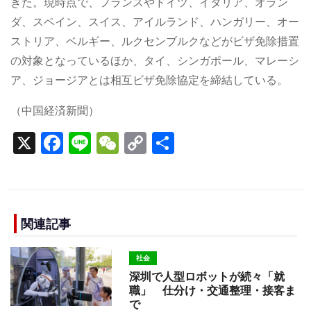
きた。現時点で、フランスやドイツ、イタリア、オラン
ダ、スペイン、スイス、アイルランド、ハンガリー、オー
ストリア、ベルギー、ルクセンブルクなどがビザ免除措置
の対象となっているほか、タイ、シンガポール、マレーシ
ア、ジョージアとは相互ビザ免除協定を締結している。
（中国経済新聞）
X
F
Li
W
C
S
a
n
e
o
h
c
e
C
p
ar
e
h
y
e
b
a
Li
関連記事
o
t
n
社会
o
k
深圳で人型ロボットが続々「就
k
職」 仕分け・交通整理・接客ま
で