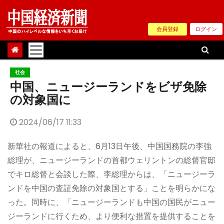
Skip
to
会員登録
ログイン
content
社会
中国、ニュージーランドをビザ免除
の対象国に
2024/06/17 11:33
新華社の報道によると、6月13日午後、中国国務院の李強
総理が、ニュージーランドの首都ウェリントンの総督官邸
でキロ総督と会談した際、李総理からは、「ニュージーラ
ンドを中国の査証免除の対象国とする」ことを明らかにな
った。同時に、「ニュージーランドも中国の国民がニュー
ジーランドに行くため、より便利な措置を提供することを