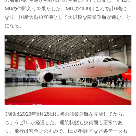
の浦東国際空港から虹橋国際空港に向けて出発し、正式に
MUの仲間入りを果たした。MU のC919はこれで計6機に
なり、国産大型旅客機として大規模な商業運航が進むこと
になる。
C919は2023年5月28日に初の商業運航を完成してから、
ちょうど1年が経過した。運航状態も技術面も正常であ
り、飛行は安全そのもので、1日の利用率など各データも