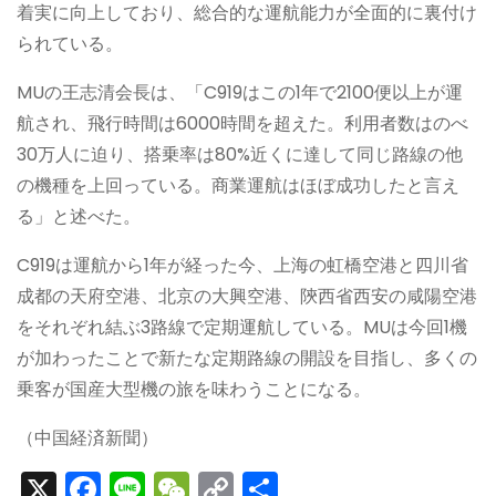
着実に向上しており、総合的な運航能力が全面的に裏付け
られている。
MUの王志清会長は、「C919はこの1年で2100便以上が運
航され、飛行時間は6000時間を超えた。利用者数はのべ
30万人に迫り、搭乗率は80%近くに達して同じ路線の他
の機種を上回っている。商業運航はほぼ成功したと言え
る」と述べた。
C919は運航から1年が経った今、上海の虹橋空港と四川省
成都の天府空港、北京の大興空港、陝西省西安の咸陽空港
をそれぞれ結ぶ3路線で定期運航している。MUは今回1機
が加わったことで新たな定期路線の開設を目指し、多くの
乗客が国産大型機の旅を味わうことになる。
（中国経済新聞）
X
F
Li
W
C
S