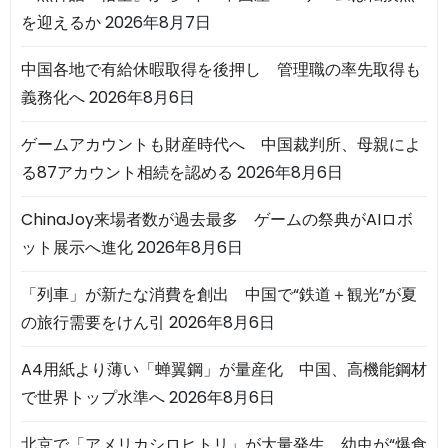
を迎えるか
2026年8月7日
中国各地で有給休暇取得を後押し 管理職の率先取得も
義務化へ
2026年8月6日
ゲームアカウントも財産時代へ 中国裁判所、母親によ
る87アカウント相続を認める
2026年8月6日
ChinaJoy来場者数が過去最多 ゲームの祭典がAIロボ
ット展示へ進化
2026年8月6日
「列車」が新たな消費を創出 中国で“鉄道＋観光”が夏
の旅行需要をけん引
2026年8月6日
A4用紙より薄い「蝉翼鋼」が量産化 中国、高機能鋼材
で世界トップ水準へ
2026年8月6日
北京で「アメリカシロヒトリ」が大量発生 幼虫が“爆食