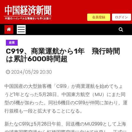
Skip
to
会員登録
ログイン
content
産業
C919、商業運航から1年 飛行時間
は累計6000時間超
2024/05/29 20:30
中国国産の大型旅客機「C919」が商業運航を始めてちょ
うど1年となった5月28日、中国東方航空（MU）にまた同
型の1機が加わった。同社6機目のC919が仲間に加わり、運
行規模も一段と拡大することになる。
新たなC919は5月28日午前、回送機のMU2999として上海