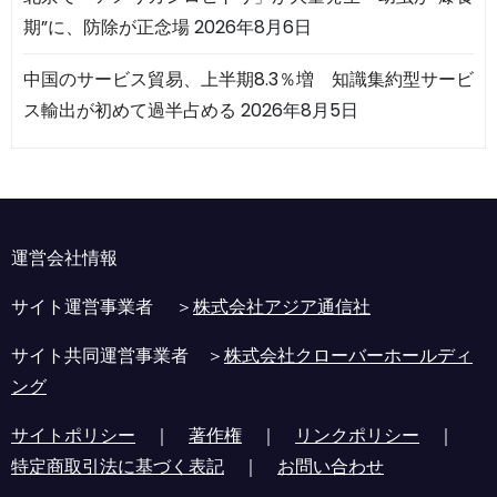
期”に、防除が正念場
2026年8月6日
中国のサービス貿易、上半期8.3％増 知識集約型サービ
ス輸出が初めて過半占める
2026年8月5日
運営会社情報
サイト運営事業者 ＞
株式会社アジア通信社
サイト共同運営事業者 ＞
株式会社クローバーホールディ
ング
サイトポリシー
｜
著作権
｜
リンクポリシー
｜
特定商取引法に基づく表記
｜
お問い合わせ