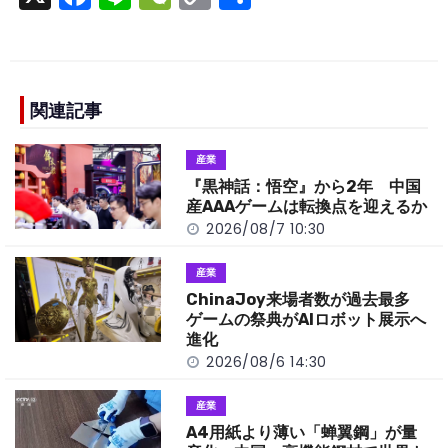
a
n
e
o
h
c
e
C
p
ar
e
h
y
e
b
a
Li
関連記事
o
t
n
産業
o
k
『黒神話：悟空』から2年 中国
k
産AAAゲームは転換点を迎えるか
2026/08/7 10:30
産業
ChinaJoy来場者数が過去最多
ゲームの祭典がAIロボット展示へ
進化
2026/08/6 14:30
産業
A4用紙より薄い「蝉翼鋼」が量