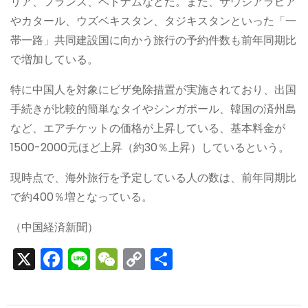
リア、フランス、ベトナムなどだ。また、サウジアラビア
やカタール、ウズベキスタン、タジキスタンといった「一
帯一路」共同建設国に向かう旅行の予約件数も前年同期比
で増加している。
特に中国人を対象にビザ免除措置が実施されており、出国
手続きが比較的簡単なタイやシンガポール、韓国の済州島
など、エアチケットの価格が上昇している、基本料金が
1500-2000元ほど上昇（約30％上昇）しているという。
現時点で、海外旅行を予定している人の数は、前年同期比
で約400％増となっている。
（中国経済新聞）
X
F
Li
W
C
S
a
n
e
o
h
c
e
C
p
ar