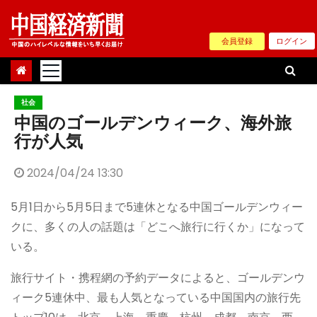
Skip
to
会員登録
ログイン
content
社会
中国のゴールデンウィーク、海外旅
行が人気
2024/04/24 13:30
5月1日から5月5日まで5連休となる中国ゴールデンウィー
クに、多くの人の話題は「どこへ旅行に行くか」になって
いる。
旅行サイト・携程網の予約データによると、ゴールデンウ
ィーク5連休中、最も人気となっている中国国内の旅行先