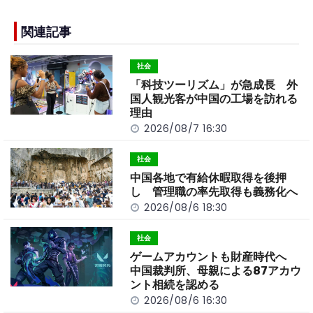
e
h
y
e
b
a
Li
関連記事
o
t
n
社会
o
k
「科技ツーリズム」が急成長 外
k
国人観光客が中国の工場を訪れる
理由
2026/08/7 16:30
社会
中国各地で有給休暇取得を後押
し 管理職の率先取得も義務化へ
2026/08/6 18:30
社会
ゲームアカウントも財産時代へ
中国裁判所、母親による87アカウ
ント相続を認める
2026/08/6 16:30