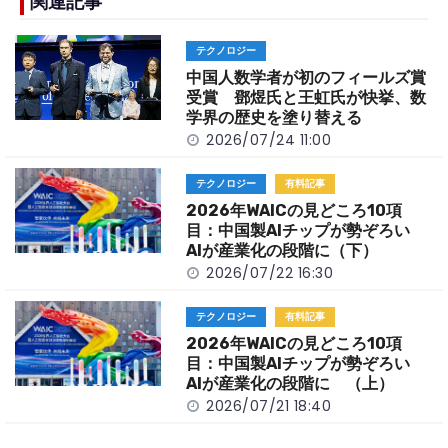
b
a
Li
関連記事
o
t
n
テクノロジー
o
k
中国人数学者が初のフィールズ賞
k
受賞 鄧煜氏と王虹氏が快挙、数
学界の歴史を塗り替える
2026/07/24 11:00
テクノロジー
有料記事
2026年WAICの見どころ10項
目：中国製AIチップが勢ぞろい
AIが産業化の段階に（下）
2026/07/22 16:30
テクノロジー
有料記事
2026年WAICの見どころ10項
目：中国製AIチップが勢ぞろい
AIが産業化の段階に （上）
2026/07/21 18:40