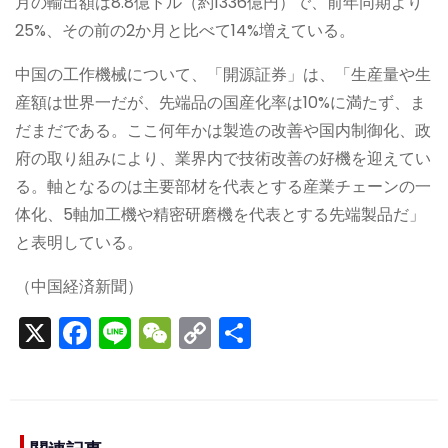
月の輸出額は8.8億ドル（約1336億円）で、前年同期より
25%、その前の2か月と比べて14%増えている。
中国の工作機械について、「開源証券」は、「生産量や生
産額は世界一だが、先端品の国産化率は10%に満たず、ま
だまだである。ここ何年かは製造の改善や国内制御化、政
府の取り組みにより、業界内で技術改善の好機を迎えてい
る。軸となるのは主要部材を代表とする産業チェーンの一
体化、5軸加工機や精密研磨機を代表とする先端製品だ」
と表明している。
（中国経済新聞）
X
F
Li
W
C
S
a
n
e
o
h
c
e
C
p
ar
e
h
y
e