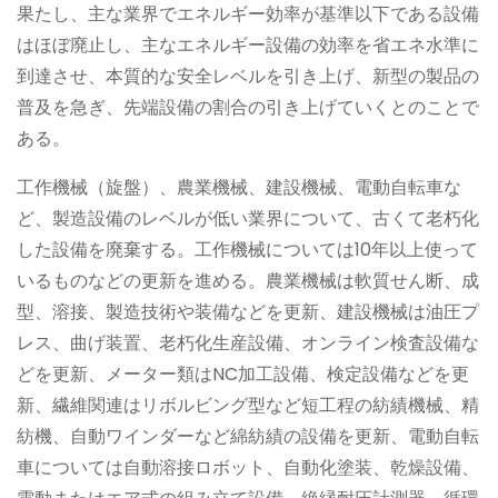
果たし、主な業界でエネルギー効率が基準以下である設備
はほぼ廃止し、主なエネルギー設備の効率を省エネ水準に
到達させ、本質的な安全レベルを引き上げ、新型の製品の
普及を急ぎ、先端設備の割合の引き上げていくとのことで
ある。
工作機械（旋盤）、農業機械、建設機械、電動自転車な
ど、製造設備のレベルが低い業界について、古くて老朽化
した設備を廃棄する。工作機械については10年以上使って
いるものなどの更新を進める。農業機械は軟質せん断、成
型、溶接、製造技術や装備などを更新、建設機械は油圧プ
レス、曲げ装置、老朽化生産設備、オンライン検査設備な
どを更新、メーター類はNC加工設備、検定設備などを更
新、繊維関連はリボルビング型など短工程の紡績機械、精
紡機、自動ワインダーなど綿紡績の設備を更新、電動自転
車については自動溶接ロボット、自動化塗装、乾燥設備、