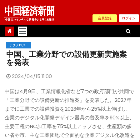
Skip
to
会員登録
ログイン
content
テクノロジー
中国、工業分野での設備更新実施案
を発表
2024/04/15 11:00
中国は4月9日、工業情報化省など7つの政府部門が共同で
「工業分野での設備更新の推進案」を発表した。2027年
までに工業での設備投資を2023年から25%以上伸ばし、
企業のデジタル化開発デザイン器具の普及率を90%以上、
主要工程のNC加工率を75%以上アップさせ、生産額の多
い省や市、主な工業団地で全面的な企業デジタル化改造を