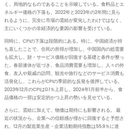
く、局地的なものであることを示唆している。食料品とエ
ネルギー価格の下落も、2022年と2023年の2年間に見ら
れるように、完全に市場の需給が変化したわけではなく、
主にいくつかの非経済的な要因の影響を受けている。
同時に、CPIの下落は段階的にある。特に、中国経済が持
ち直したことで、住民の所得が増加し、中国国内の総需要
も拡大し、財・サービス価格が回復する基礎と条件が整っ
た。春節連休が近づき、食品消費需要も増加し、人々の外
食、友人や親戚の訪問、観光や旅行などのサービス消費も
活発化し、これらがCPIの季節的な反発を後押している。
2023年12月のCPIは0.1％上昇し、2024年1月前半から、食
品価格の一部は安定的かつ上昇の勢いを見せている。
さらに、需給に加えて、物価は期待にも影響される。 最
近の状況から、企業への信頼感が僅かに回復すると予想さ
れ、12月の製造業生産・企業活動期待指数は55.9％に達