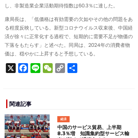
し、非製造業企業活動期待指数は60.3％に達した。
康局長は、「低価格は有効需要の欠如やその他の問題をあ
る程度反映している。新型コロナウイルス収束後、中国経
済が徐々に正常化する過程で、短期的に需要不足が物価の
下落をもたらす」と述べた。同局は、2024年の消費者物
価は、穏やかに上昇すると予想している。
X
F
Li
W
C
S
a
n
e
o
h
c
e
C
p
ar
e
h
y
e
b
a
Li
関連記事
o
t
n
経済
o
k
中国のサービス貿易、上半期
k
8.3％増 知識集約型サービス輸