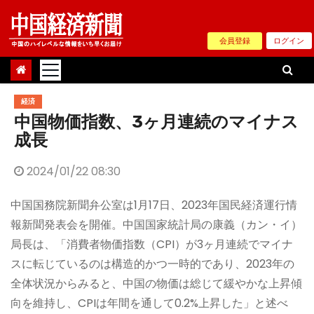
Skip
to
会員登録
ログイン
content
経済
中国物価指数、3ヶ月連続のマイナス
成長
2024/01/22 08:30
中国国務院新聞弁公室は1月17日、2023年国民経済運行情
報新聞発表会を開催。中国国家統計局の康義（カン・イ）
局長は、「消費者物価指数（CPI）が3ヶ月連続でマイナ
スに転じているのは構造的かつ一時的であり、2023年の
全体状況からみると、中国の物価は総じて緩やかな上昇傾
向を維持し、CPIは年間を通して0.2%上昇した」と述べ